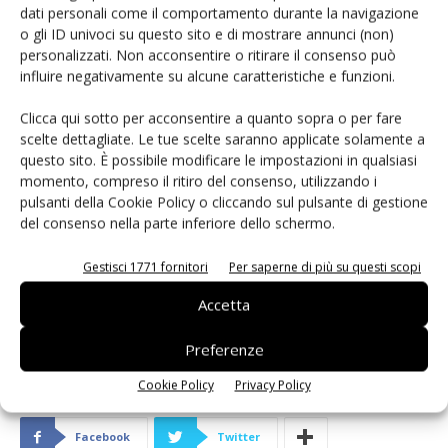
dati personali come il comportamento durante la navigazione
o gli ID univoci su questo sito e di mostrare annunci (non)
personalizzati. Non acconsentire o ritirare il consenso può
influire negativamente su alcune caratteristiche e funzioni.
Clicca qui sotto per acconsentire a quanto sopra o per fare
scelte dettagliate. Le tue scelte saranno applicate solamente a
La categoria
Visualizzazione & Illuminazione
è
questo sito. È possibile modificare le impostazioni in qualsiasi
sponsorizzata da
RS Components
momento, compreso il ritiro del consenso, utilizzando i
pulsanti della Cookie Policy o cliccando sul pulsante di gestione
del consenso nella parte inferiore dello schermo.
Gestisci 1771 fornitori
Per saperne di più su questi scopi
Accetta
Preferenze
Cookie Policy
Privacy Policy
Facebook
Twitter