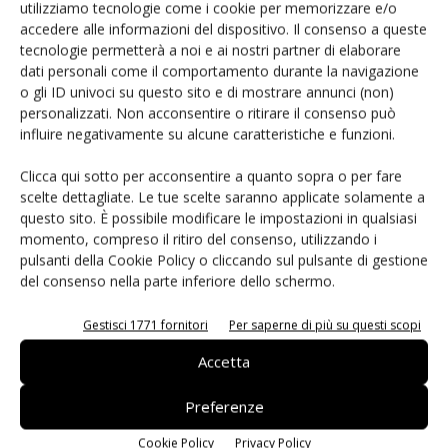
informazioni precise relativamente alla posizione sulla
utilizziamo tecnologie come i cookie per memorizzare e/o
terra, e quindi interagire in termini di movimento con
accedere alle informazioni del dispositivo. Il consenso a queste
tecnologie permetterà a noi e ai nostri partner di elaborare
l'utilizzatore. L'interfaccia utente sensoriale è una delle
dati personali come il comportamento durante la navigazione
opzioni che caratterizzerà i sistemi embedded di nuova
o gli ID univoci su questo sito e di mostrare annunci (non)
generazione per ottenere un livello di interazione
personalizzati. Non acconsentire o ritirare il consenso può
indipendente dalla Cpu. Il sensore, interagendo con l'utente
influire negativamente su alcune caratteristiche e funzioni.
e con l'ambiente esterno, capisce autonomamente quando
Clicca qui sotto per acconsentire a quanto sopra o per fare
viene colpito o mosso e, solo se necessario, attiva la Cpu
scelte dettagliate. Le tue scelte saranno applicate solamente a
per fargli eseguire un servizio. La gestualità a livello utente
questo sito. È possibile modificare le impostazioni in qualsiasi
diventerà quindi sempre più naturale, quindi più complessa
momento, compreso il ritiro del consenso, utilizzando i
pulsanti della Cookie Policy o cliccando sul pulsante di gestione
da interpretare da parte della macchina, e
del consenso nella parte inferiore dello schermo.
necessariamente richiederà più intelligenza a livello
periferico. Per esempio, se un sistema visualizza una
Gestisci 1771 fornitori
Per saperne di più su questi scopi
mappa, quando il sistema si allontana dalla faccia
Accetta
dell'utilizzatore la mappa automaticamente si allarga (zoom
out) e viceversa quando si allontana si stringe (zoom in).
Preferenze
Questo modo di interagire è naturale, e l'interfaccia uomo-
macchina è trasparente in quanto nascosta nello strato
Cookie Policy
Privacy Policy