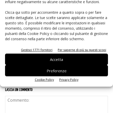
influire negativamente su alcune caratteristiche e funzioni.
decisiva
Clicca qui sotto per acconsentire a quanto sopra o per fare
scelte dettagliate. Le tue scelte saranno applicate solamente a
questo sito. È possibile modificare le impostazioni in qualsiasi
Smart home: la sfida passa da
momento, compreso il ritiro del consenso, utilizzando i
sicurezza e interoperabilità
pulsanti della Cookie Policy o cliccando sul pulsante di gestione
del consenso nella parte inferiore dello schermo.
Siemens e NVIDIA insieme sull’IA
Gestisci 1771 fornitori
Per saperne di più su questi scopi
agentica per l’EDA
Accetta
Preferenze
Cookie Policy
Privacy Policy
LASCIA UN COMMENTO