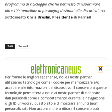
programma di riciclaggio che ha permesso di risparmiare
oltre 100 tonnellate di packaging destinati alla discarica",
ha
sottolineato
Chris Breslin, Presidente di Farnell
.
TAG
Farnell
Facebook
Twitter
Per fornire le migliori esperienze, noi e i nostri partner
utilizziamo tecnologie come i cookie per memorizzare e/o
accedere alle informazioni del dispositivo. Il consenso a queste
tecnologie permetterà a noi e ai nostri partner di elaborare
dati personali come il comportamento durante la navigazione
ARTICOLI CORRELATI
ALTRO DALL'AUTORE
o gli ID univoci su questo sito e di mostrare annunci (non)
personalizzati. Non acconsentire o ritirare il consenso può
IA autonoma: la fiducia diventa