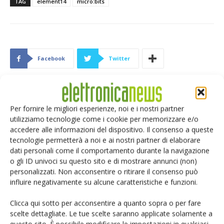
TAG
element14
micro:bits
Facebook
Twitter
Per fornire le migliori esperienze, noi e i nostri partner
ARTICOLI CORRELATI
ALTRO DALL'AUTORE
utilizziamo tecnologie come i cookie per memorizzare e/o
accedere alle informazioni del dispositivo. Il consenso a queste
Assemblaggio componenti
tecnologie permetterà a noi e ai nostri partner di elaborare
elettronici: cresce mercato saldatura
dati personali come il comportamento durante la navigazione
o gli ID univoci su questo sito e di mostrare annunci (non)
personalizzati. Non acconsentire o ritirare il consenso può
Data center e AI: una guida tecnica
influire negativamente su alcune caratteristiche e funzioni.
da scaricare
Clicca qui sotto per acconsentire a quanto sopra o per fare
scelte dettagliate. Le tue scelte saranno applicate solamente a