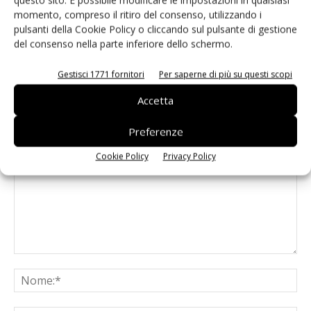
questo sito. È possibile modificare le impostazioni in qualsiasi
Libro Bianco “Made in Italy 2030” del
momento, compreso il ritiro del consenso, utilizzando i
MIMIT
pulsanti della Cookie Policy o cliccando sul pulsante di gestione
del consenso nella parte inferiore dello schermo.
Gestisci 1771 fornitori
Per saperne di più su questi scopi
Accetta
LASCIA UN COMMENTO
Preferenze
Cookie Policy
Privacy Policy