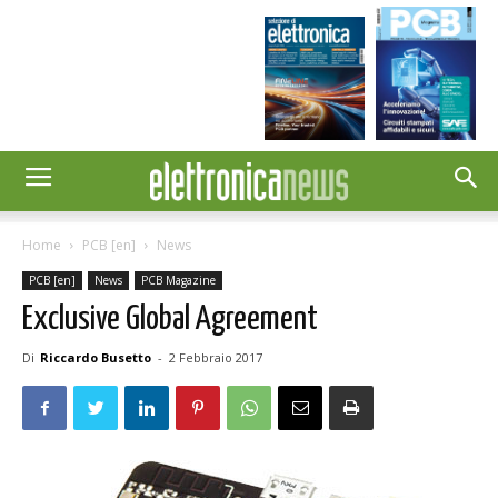
Home
PCB [en]
News
PCB [en]
News
PCB Magazine
Exclusive Global Agreement
Di
Riccardo Busetto
-
2 Febbraio 2017