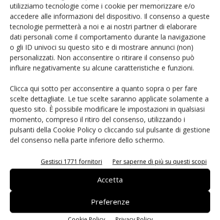
Siemens e NVIDIA insieme sull’IA
utilizziamo tecnologie come i cookie per memorizzare e/o
agentica per l’EDA
accedere alle informazioni del dispositivo. Il consenso a queste
tecnologie permetterà a noi e ai nostri partner di elaborare
dati personali come il comportamento durante la navigazione
o gli ID univoci su questo sito e di mostrare annunci (non)
personalizzati. Non acconsentire o ritirare il consenso può
influire negativamente su alcune caratteristiche e funzioni.
LASCIA UN COMMENTO
Clicca qui sotto per acconsentire a quanto sopra o per fare
scelte dettagliate. Le tue scelte saranno applicate solamente a
questo sito. È possibile modificare le impostazioni in qualsiasi
momento, compreso il ritiro del consenso, utilizzando i
pulsanti della Cookie Policy o cliccando sul pulsante di gestione
del consenso nella parte inferiore dello schermo.
Gestisci 1771 fornitori
Per saperne di più su questi scopi
Accetta
Preferenze
Cookie Policy
Privacy Policy