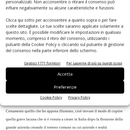
personalizzati. Non acconsentire o ritirare il consenso può
grande industria. Secondo la mia prospettiva di visione, il
influire negativamente su alcune caratteristiche e funzioni.
futuro potrà essere affrontato solo tenendo conto del
mondo in cui viviamo, che è dominato da un'economia
Clicca qui sotto per acconsentire a quanto sopra o per fare
globale. Solo l'unione, il gruppo, il consorzio permetteranno
scelte dettagliate. Le tue scelte saranno applicate solamente a
questo sito. È possibile modificare le impostazioni in qualsiasi
dunque la sopravvivenza in una situazione di questo tipo,
momento, compreso il ritiro del consenso, utilizzando i
dove le grandi aziende lavoreranno per creare la filiera,
pulsanti della Cookie Policy o cliccando sul pulsante di gestione
mentre le medie e piccole realtà troveranno insieme nuovi
del consenso nella parte inferiore dello schermo.
modi per affrontare i mercati in cambiamento. L'idea del
Gestisci 1771 fornitori
Per saperne di più su questi scopi
consorzio, dell'associazione nasce in me proprio da una
convinzione di questo tipo.
Accetta
Preferenze
Come presidente dell'Associazione Nazionale Componenti Elettronici di
ANIE, qual è dunque il progetto principale che lei e il gruppo che
Cookie Policy
Privacy Policy
presiede avete intenzione di perseguire nel corso dei prossimi mesi?
Certamente quello che ho appena illustrato, cioè trovare il modo di coprire
quella grave lacuna che si è venuta a creare in Italia dopo la flessione della
grande azienda creando il terreno comune su cui aziende e realtà