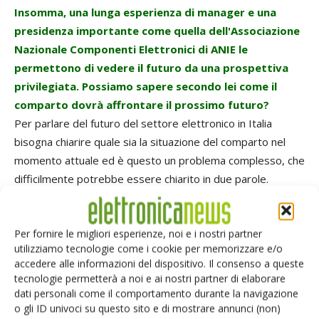
Insomma, una lunga esperienza di manager e una
presidenza importante come quella dell'Associazione
Nazionale Componenti Elettronici di ANIE le
permettono di vedere il futuro da una prospettiva
privilegiata. Possiamo sapere secondo lei come il
comparto dovrà affrontare il prossimo futuro?
Per parlare del futuro del settore elettronico in Italia
bisogna chiarire quale sia la situazione del comparto nel
momento attuale ed è questo un problema complesso, che
difficilmente potrebbe essere chiarito in due parole.
Tuttavia, ricorrendo a una metafora potrei forse far capire
quale sia la generale situazione del momento: lei immagini
Per fornire le migliori esperienze, noi e i nostri partner
la differenza che c'è fra la facilità con cui un seme
utilizziamo tecnologie come i cookie per memorizzare e/o
attecchisce in una lussureggiante foresta tropicale e la
accedere alle informazioni del dispositivo. Il consenso a queste
difficoltà con cui l'ortolano cerca di far germogliare un seme
tecnologie permetterà a noi e ai nostri partner di elaborare
in un piccolo orto privato. Questa è a grandi linee la
dati personali come il comportamento durante la navigazione
o gli ID univoci su questo sito e di mostrare annunci (non)
situazione del nostro comparto dopo il calo graduale della