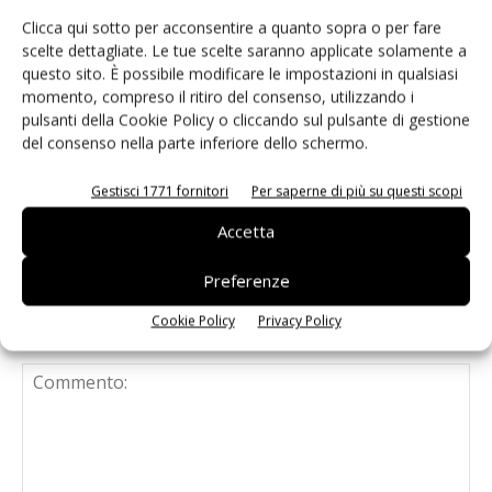
Clicca qui sotto per acconsentire a quanto sopra o per fare
Semiconduttori: boom di
scelte dettagliate. Le tue scelte saranno applicate solamente a
apparecchiature di metrologia e
questo sito. È possibile modificare le impostazioni in qualsiasi
momento, compreso il ritiro del consenso, utilizzando i
ispezione
pulsanti della Cookie Policy o cliccando sul pulsante di gestione
del consenso nella parte inferiore dello schermo.
Assemblaggio componenti
elettronici: cresce mercato saldatura
Gestisci 1771 fornitori
Per saperne di più su questi scopi
Accetta
Preferenze
Cookie Policy
Privacy Policy
LASCIA UN COMMENTO