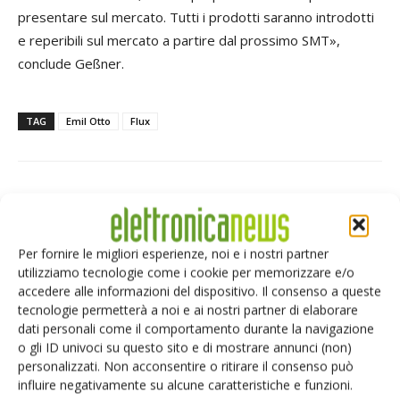
presentare sul mercato. Tutti i prodotti saranno introdotti
e reperibili sul mercato a partire dal prossimo SMT»,
conclude Geßner.
TAG
Emil Otto
Flux
Facebook
Twitter
Per fornire le migliori esperienze, noi e i nostri partner
utilizziamo tecnologie come i cookie per memorizzare e/o
accedere alle informazioni del dispositivo. Il consenso a queste
tecnologie permetterà a noi e ai nostri partner di elaborare
ARTICOLI CORRELATI
ALTRO DALL'AUTORE
dati personali come il comportamento durante la navigazione
o gli ID univoci su questo sito e di mostrare annunci (non)
Gas industriali e semiconduttori: il
personalizzati. Non acconsentire o ritirare il consenso può
ruolo strategico della supply chain
influire negativamente su alcune caratteristiche e funzioni.
nell’era del Chips Act