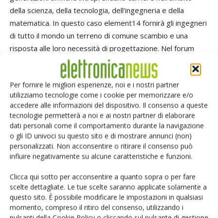
della scienza, della tecnologia, dell'ingegneria e della
matematica. In questo caso element14 fornirà gli ingegneri
di tutto il mondo un terreno di comune scambio e una
risposta alle loro necessità di progettazione. Nel forum
dedicato potranno condividere idee, trovare soluzioni a
eventuali difficoltà incontrate nella fase di progettazione
Per fornire le migliori esperienze, noi e i nostri partner
degli impianti elettrici, collaborando alla ricerca di soluzioni
utilizziamo tecnologie come i cookie per memorizzare e/o
volte ad assicurare che Bloodhound stabilisca il nuovo
accedere alle informazioni del dispositivo. Il consenso a queste
record di velocità su strada.
tecnologie permetterà a noi e ai nostri partner di elaborare
dati personali come il comportamento durante la navigazione
o gli ID univoci su questo sito e di mostrare annunci (non)
Buon compleanno Farnell!
personalizzati. Non acconsentire o ritirare il consenso può
influire negativamente su alcune caratteristiche e funzioni.
Lo scorso 15 maggio
Farnell
ha festeggiato il settantesimo compleanno nella sede di Leeds. In
Clicca qui sotto per acconsentire a quanto sopra o per fare
questi 70 anni, è passata da distributore di parti radio a distributore multicanale leader a
scelte dettagliate. Le tue scelte saranno applicate solamente a
livello mondiale. L'azienda dispone oggi di oltre 480.000 prodotti da oltre 3.000 fornitori, e
questo sito. È possibile modificare le impostazioni in qualsiasi
momento, compreso il ritiro del consenso, utilizzando i
rivolge una particolare attenzione a offrire ai progettisti di tutto il mondo un accesso facile e
pulsanti della Cookie Policy o cliccando sul pulsante di gestione