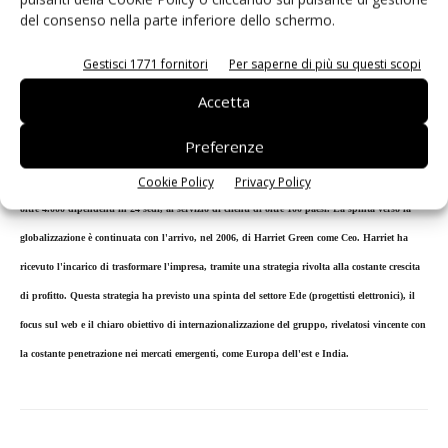
veloce alle tecnologie più all'avanguardia. Fondata nel 1939 da Alan Farnell e Arthur
del consenso nella parte inferiore dello schermo.
Woffenden, l'azienda ha sempre mantenuto la sede originaria a Leeds, dove tuttora si trova la
Gestisci 1771 fornitori
Per saperne di più su questi scopi
sede principale, insieme al centro di distribuzione a Maybrook, che ha dal 1993 serve tutti i
clienti in Europa. Farnell è da allora diventata un'azienda di portata globale. Nel 2002
Accetta
Farnell ha aperto un secondo centro di distribuzione in Europa, a Liegi in Belgio, per
Preferenze
supportare il continuo aumento degli ordini in Europa. Nel 1996 ha acquisito Premier
Cookie Policy
Privacy Policy
Industrial, acquisizione che ha portato alla nascita del Gruppo Premier Farnell, che ha ora
oltre 4.000 dipendenti in 24 sedi, al servizio di clienti di oltre 100 paesi. La spinta verso la
globalizzazione è continuata con l'arrivo, nel 2006, di Harriet Green come Ceo. Harriet ha
ricevuto l'incarico di trasformare l'impresa, tramite una strategia rivolta alla costante crescita
di profitto. Questa strategia ha previsto una spinta del settore Ede (progettisti elettronici), il
focus sul web e il chiaro obiettivo di internazionalizzazione del gruppo, rivelatosi vincente con
la costante penetrazione nei mercati emergenti, come Europa dell'est e India.