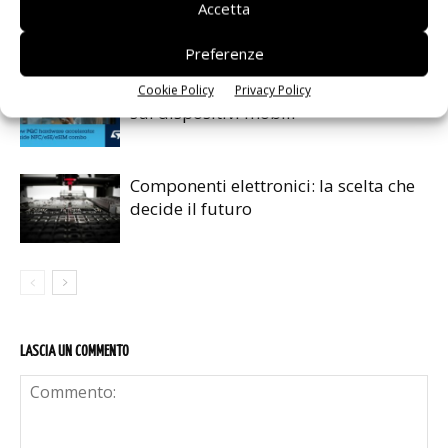
Accetta
l’automazione industriale
Preferenze
La crittografia post-quantistica arriva
Cookie Policy
Privacy Policy
sui dispositivi mobili
Componenti elettronici: la scelta che
decide il futuro
LASCIA UN COMMENTO