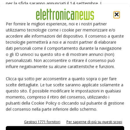
per la sfida saranno annunciati il 14 settembre. I
partecipanti alla sfida di progettazione che ricevono i kit
devono utilizzare tutti gli elementi del kit nei loro progetti e
Per fornire le migliori esperienze, noi e i nostri partner
pubblicare i loro progressi e il progetto finale in almeno un
utilizziamo tecnologie come i cookie per memorizzare e/o
post sul blog.
accedere alle informazioni del dispositivo. Il consenso a queste
tecnologie permetterà a noi e ai nostri partner di elaborare
dati personali come il comportamento durante la navigazione
TAG
element14
o gli ID univoci su questo sito e di mostrare annunci (non)
personalizzati. Non acconsentire o ritirare il consenso può
influire negativamente su alcune caratteristiche e funzioni.
Clicca qui sotto per acconsentire a quanto sopra o per fare
scelte dettagliate. Le tue scelte saranno applicate solamente a
Facebook
Twitter
questo sito. È possibile modificare le impostazioni in qualsiasi
momento, compreso il ritiro del consenso, utilizzando i
pulsanti della Cookie Policy o cliccando sul pulsante di gestione
del consenso nella parte inferiore dello schermo.
ARTICOLI CORRELATI
ALTRO DALL'AUTORE
Gestisci 1771 fornitori
Per saperne di più su questi scopi
Isolatori a stato solido per