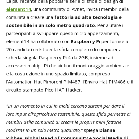
La più recente della popolare serie di sfide di design di
element14
, una community di Avnet, invita i membri della
comunità a creare una
fattoria ad alta tecnologia e
sostenibile in un solo metro quadrato
. Per aiutare i
partecipanti a sviluppare questi micro appezzamenti,
element14 ha collaborato con
Raspberry Pi
per fornire a
20 candidati un kit per la sfida completo di computer a
scheda singola Raspberry Pi 4 da 2GB, insieme ad
accessori multipli Pi che aiutino il monitoraggio ambientale
e la costruzione in uno spazio limitato, compreso
l’Automation Hat Pimoroni PIM487, l’Enviro Hat PIM486 e il
circuito stampato Pico HAT Hacker.
"In un momento in cui in molti cercano sistemi per dare il
loro input all’agricoltura sostenibile, questa sfida permette ai
membri della comunità di creare le proprie mini fattorie
moderne in un solo metro quadrato,”
spiega
Dianne
Kibbey, Global Head of Community e Social Media di