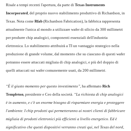
Risale a tempi recenti l'apertura, da parte di
Texas Instruments
Incorporated
, del proprio nuovo stabilimento produttivo di Richardson, in
Texas. Nota come
Rfab
(Richardson Fabrication), la fabbrica rappresenta
attualmente l'unica al mondo a utilizzare wafer di silicio da 300 millimetri
per produrre chip analogici, componenti essenziali dell'industria
elettronica. Lo stabilimento attribuirà a TI un vantaggio strategico nella
produzione di grande volume, dal momento che su ciascuno di questi wafer
potranno essere attaccati migliaia di chip analogici, e più del doppio di
quelli attaccati sui wafer comunemente usati, da 200 millimetri.
“È il giusto momento per questo investimento”
, ha affermato
Rich
Templeton
, presidente e Ceo della società.
“La richiesta di chip analogici
è in aumento, e c'è un enorme bisogno di risparmiare energia e proteggere
l'ambiente. I chip prodotti qui permetteranno ai nostri clienti di fabbricare
migliaia di prodotti elettronici più efficienti a livello energetico. Ed è
significativo che questi dispositivi verranno creati qui, nel Texas del nord,