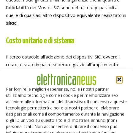
l’affidabilità dei Mosfet SiC sono del tutto equiparabili a
quelle di qualsiasi altro dispositivo equivalente realizzato in
silicio.
Costo unitario e di sistema
Il terzo ostacolo all’adozione dei dispositivi SiC, ovvero il
costo, è stato in parte superato grazie all’ampliamento
della catena di fornitura. Un maggior equilibrio tra domanda
e offerta ha contribuito a ridurre la pressione sul costo
unitario dei Mosfet SiC. L’aspetto più significativo,
Per fornire le migliori esperienze, noi e i nostri partner
utilizziamo tecnologie come i cookie per memorizzare e/o
comunque, è rappresentato dal fatto che i produttori di
accedere alle informazioni del dispositivo. Il consenso a queste
dispositivi SiC hanno iniziato a utilizzare wafer di maggiori
tecnologie permetterà a noi e ai nostri partner di elaborare
dimensioni. Oggi, a livello mondiale, il 70% dei dispositivi SiC
dati personali come il comportamento durante la navigazione
sono fabbricati su wafer da 4”. Alcuni produttori come
o gli ID univoci su questo sito e di mostrare annunci (non)
Rohm ed ST hanno già iniziato a produrre dispositivi SiC su
personalizzati. Non acconsentire o ritirare il consenso può
influire negativamente su alcune caratteristiche e funzioni.