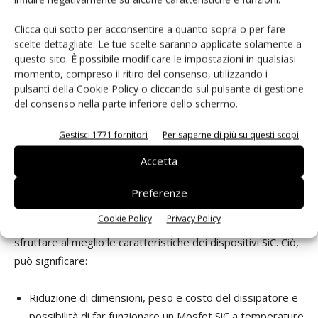
wafer da 6”: ciò si traduce in una sensibile riduzione dei
costi di produzione. La riduzione dei prezzi dei dispositivi
Clicca qui sotto per acconsentire a quanto sopra o per fare
SiC è destinata a continuare in quanto la roadmap dei
scelte dettagliate. Le tue scelte saranno applicate solamente a
produttori prevede il passaggio della produzione su wafer
questo sito. È possibile modificare le impostazioni in qualsiasi
momento, compreso il ritiro del consenso, utilizzando i
da 8” nell’arco dei prossimi 3-5 anni. Nonostante ciò, il
pulsanti della Cookie Policy o cliccando sul pulsante di gestione
carburo di silicio è un materiale molto più costoso rispetto
del consenso nella parte inferiore dello schermo.
al silicio, quindi il costo unitario dei Mosfet SiC è più alto
rispetto a quello di Igbt o Mosfet in silicio e tale divario è
Gestisci 1771 fornitori
Per saperne di più su questi scopi
destinato a rimanere. Ma se si confronta il costo totale del
Accetta
sistema, l’alternativa rappresentata dai dispositivi SiC può
risultare preferibile nei progetti di sistemi di potenza ad
Preferenze
alta tensione, a condizione che l’utente sia disposto a
Cookie Policy
Privacy Policy
ripensare all’approccio del progetto del circuito in modo da
sfruttare al meglio le caratteristiche dei dispositivi SiC. Ciò,
può significare:
Riduzione di dimensioni, peso e costo del dissipatore e
possibilità di far funzionare un Mosfet SiC a temperature