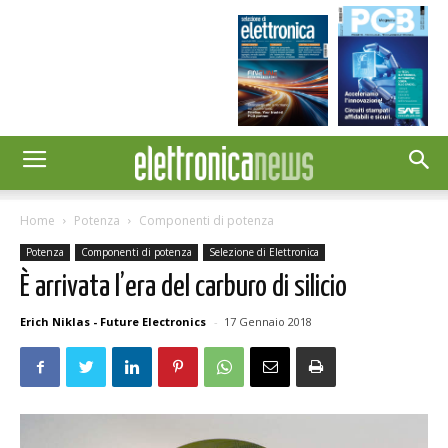
Home
Potenza
Componenti di potenza
Potenza
Componenti di potenza
Selezione di Elettronica
È arrivata l’era del carburo di silicio
Erich Niklas - Future Electronics
-
17 Gennaio 2018