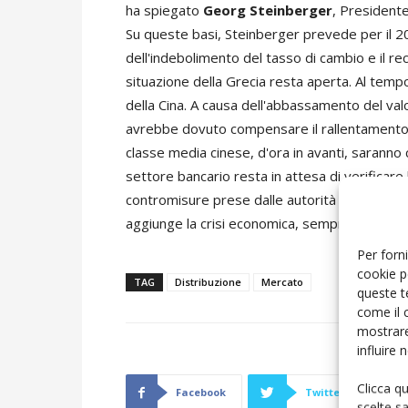
ha spiegato
Georg Steinberger
, Presidente
Su queste basi, Steinberger prevede per il 201
dell'indebolimento del tasso di cambio e il r
situazione della Grecia resta aperta. Al tempo
della Cina. A causa dell'abbassamento del valore
avrebbe dovuto compensare il rallentamento de
classe media cinese, d'ora in avanti, saranno
settore bancario resta in attesa di verificare 
contromisure prese dalle autorità governative.
aggiunge la crisi economica, sempre più evide
Per forni
cookie p
TAG
Distribuzione
Mercato
queste t
come il 
mostrare
influire
Clicca q
Facebook
Twitter
scelte s