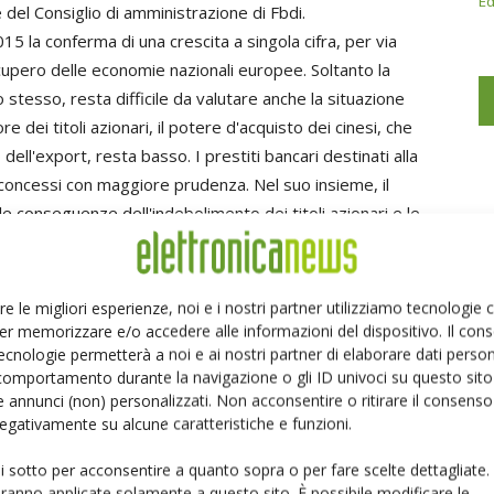
Ed
 del Consiglio di amministrazione di Fbdi.
5 la conferma di una crescita a singola cifra, per via
ecupero delle economie nazionali europee. Soltanto la
 stesso, resta difficile da valutare anche la situazione
 dei titoli azionari, il potere d'acquisto dei cinesi, che
ll'export, resta basso. I prestiti bancari destinati alla
 concessi con maggiore prudenza. Nel suo insieme, il
le conseguenze dell'indebolimento dei titoli azionari e le
 A tutto ciò, sullo scacchiere internazionale, si
nte, che sta colpendo la Russia.
re le migliori esperienze, noi e i nostri partner utilizziamo tecnologie
er memorizzare e/o accedere alle informazioni del dispositivo. Il con
ecnologie permetterà a noi e ai nostri partner di elaborare dati person
comportamento durante la navigazione o gli ID univoci su questo sito 
 annunci (non) personalizzati. Non acconsentire o ritirare il consens
 negativamente su alcune caratteristiche e funzioni.
ui sotto per acconsentire a quanto sopra o per fare scelte dettagliate.
Linkedin
Pinterest
Email
aranno applicate solamente a questo sito. È possibile modificare le