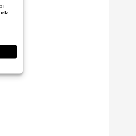
o i
nella