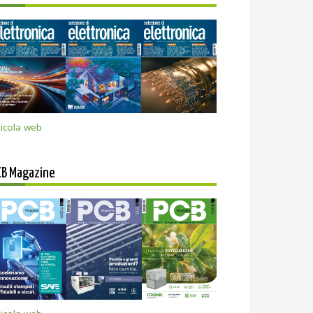
icola web
CB Magazine