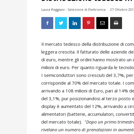
Laura Reggiani - Selezione di Elettronica
-
27 Ottobre 201
Il mercato tedesco della distribuzione di co
leggera crescita. Il fatturato delle aziende d
di euro, mentre gli ordini hanno mostrato un 
milioni di euro. Per quanto riguarda le tecnol
I semiconduttori sono cresciuti del 3,7%, per 
corrisponde al 70% del mercato totale. I com
arrivando a 108 milioni di Euro, pari al 14% de
del 3,1%, pur posizionandosi al terzo posto e r
display è aumentato del 12%, arrivando a circa
alimentatori (batterie, accumulatori, converti
del mercato totale).
"Dopo un primo trimestre a
rivelano un numero di prenotazioni in aumento, i