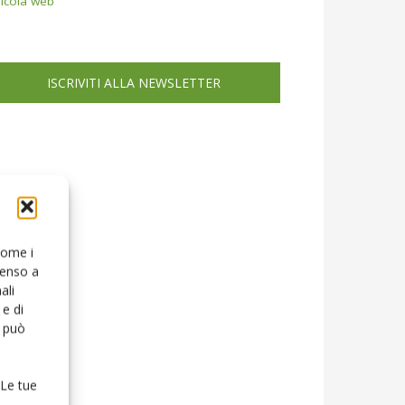
icola web
ISCRIVITI ALLA NEWSLETTER
 come i
senso a
ali
e di
o può
 Le tue