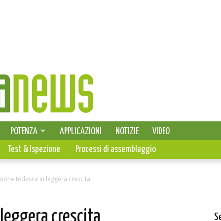
SELEZIONE DI ELETTRONICA
POTENZA
APPLICAZIONI
NOTIZIE
VIDEO
PCB
Test & Ispezione
Processi di assemblaggio
zione tedesca in leggera crescita
 leggera crescita
S