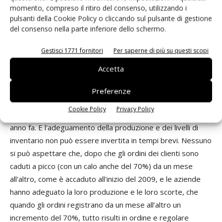
momento, compreso il ritiro del consenso, utilizzando i
migliore, in un mercato in espansione come l’attuale.
pulsanti della Cookie Policy o cliccando sul pulsante di gestione
del consenso nella parte inferiore dello schermo.
In questa prima parte dell’anno molti distributori
hanno evidenziato un aumento degli ordini rispetto
Gestisci 1771 fornitori
Per saperne di più su questi scopi
all’ultima parte del 2009. Come sta gestendo la
Accetta
distribuzione questa situazione? I tempi di consegna
possono costituire oggi un problema?
Preferenze
Si tratta di un problema davvero enorme. La ripresa oggi è
Cookie Policy
Privacy Policy
così dinamica tanto quanto lo è stata la flessione più di un
anno fa. E l'adeguamento della produzione e dei livelli di
inventario non può essere invertita in tempi brevi. Nessuno
si può aspettare che, dopo che gli ordini dei clienti sono
caduti a picco (con un calo anche del 70%) da un mese
all'altro, come è accaduto all'inizio del 2009, e le aziende
hanno adeguato la loro produzione e le loro scorte, che
quando gli ordini registrano da un mese all’altro un
incremento del 70%, tutto risulti in ordine e regolare