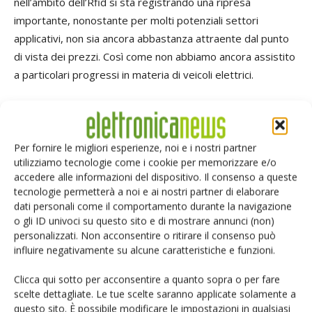
nell’ambito dell’Rfid si sta registrando una ripresa
importante, nonostante per molti potenziali settori
applicativi, non sia ancora abbastanza attraente dal punto
di vista dei prezzi. Così come non abbiamo ancora assistito
a particolari progressi in materia di veicoli elettrici.
Pensa che sul mercato della distribuzione ci sia
ancora posto per un ulteriore consolidamento?
Credo che di spazio ne sia rimasto ben poco, e che la
Per fornire le migliori esperienze, noi e i nostri partner
utilizziamo tecnologie come i cookie per memorizzare e/o
maggior parte del consolidamento sia già avvenuto. Detto
accedere alle informazioni del dispositivo. Il consenso a queste
questo sono anche convinto che il consolidamento sia
tecnologie permetterà a noi e ai nostri partner di elaborare
parte integrante del Dna della distribuzione. C'è sempre
dati personali come il comportamento durante la navigazione
una valida ragione per cui un distributore ne debba
o gli ID univoci su questo sito e di mostrare annunci (non)
personalizzati. Non acconsentire o ritirare il consenso può
acquistare un altro. Lo scorso anno, ad esempio, il settore
influire negativamente su alcune caratteristiche e funzioni.
della distribuzione è stato protagonista di una importante
acquisizione: sto parlando di Abacus, la cui integrazione
Clicca qui sotto per acconsentire a quanto sopra o per fare
all’interno di Avnet si è conclusa con successo. E la
scelte dettagliate. Le tue scelte saranno applicate solamente a
questo sito. È possibile modificare le impostazioni in qualsiasi
posizione strategica di Avnet non potrebbe oggi essere