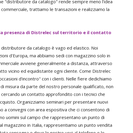
ione "distributore da catalogo" rende sempre meno l'idea
commerciale, trattiamo le transazioni e realizziamo la
la presenza di Distrelec sul territorio e il contatto
un distributore da catalogo è vago ed elastico. Noi
ioni d'Europa, ma abbiamo sedi con magazzino solo in
o commerciale avviene generalmente a distanza, attraverso
tto vicino ed equidistante ogni cliente. Come Distrelec
ccasioni d'incontro" con i clienti. Nelle fiere dedichiamo
di misura da parte del nostro personale qualificato, non
ma cercando un contatto approfondito con i tecnici che
 acquisto. Organizziamo seminari per presentare nuovi
mo a convegni con area espositiva che ci consentono di
biamo uomini sul campo che rappresentano un punto di
e al magazzino in Italia, rappresentiamo un punto vendita
diata consegna e dove le nostre voci al telefono o le