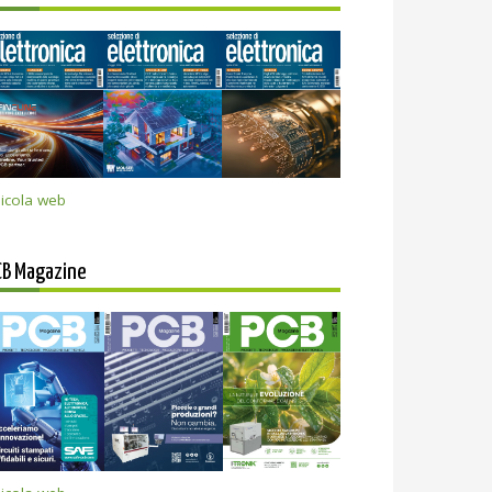
icola web
CB Magazine