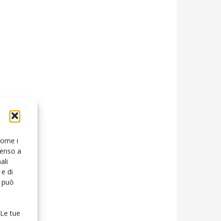
 come i
senso a
ali
e di
o può
 Le tue