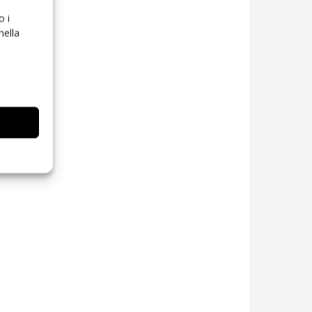
o i
nella