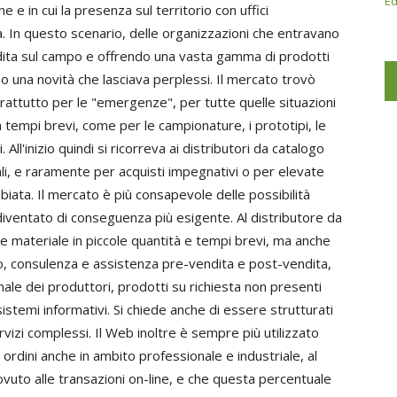
Ed
e in cui la presenza sul territorio con uffici
. In questo scenario, delle organizzazioni che entravano
ita sul campo e offrendo una vasta gamma di prodotti
o una novità che lasciava perplessi. Il mercato trovò
rattutto per le "emergenze", per tutte quelle situazioni
 in tempi brevi, come per le campionature, i prototipi, le
All'inizio quindi si ricorreva ai distributori da catalogo
nali, e raramente per acquisti impegnativi o per elevate
iata. Il mercato è più consapevole delle possibilità
 diventato di conseguenza più esigente. Al distributore da
ire materiale in piccole quantità e tempi brevi, ma anche
o, consulenza e assistenza pre-vendita e post-vendita,
ale dei produttori, prodotti su richiesta non presenti
i sistemi informativi. Si chiede anche di essere strutturati
vizi complessi. Il Web inoltre è sempre più utilizzato
i ordini anche in ambito professionale e industriale, al
ovuto alle transazioni on-line, e che questa percentuale