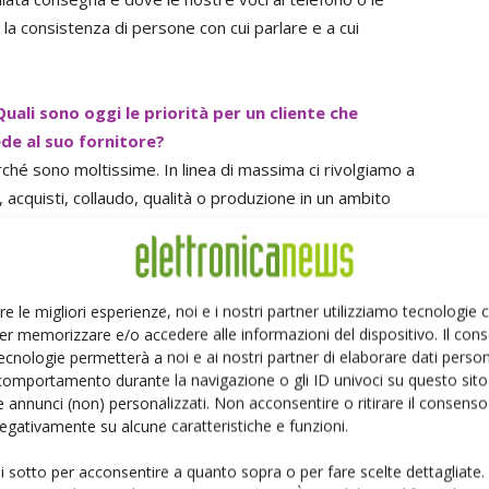
la consistenza di persone con cui parlare e a cui
Quali sono oggi le priorità per un cliente che
ede al suo fornitore?
perché sono moltissime. In linea di massima ci rivolgiamo a
 acquisti, collaudo, qualità o produzione in un ambito
ettori di mercato tra i più diversi. Ci è più immediato
onica, nell'elettrotecnica, nell'automazione o
 un'azienda vinicola, dove ci sono macchine per
er, Distrelec possa rappresentare una valida fonte di
re le migliori esperienze, noi e i nostri partner utilizziamo tecnologie
er memorizzare e/o accedere alle informazioni del dispositivo. Il con
fessionali, nel mondo b2b, e dove c'è bisogno di
ecnologie permetterà a noi e ai nostri partner di elaborare dati person
ta la nostra forza; tuttavia siamo sempre più coinvolti
comportamento durante la navigazione o gli ID univoci su questo sito 
pre-produzione o produzione. Per questo abbiamo
 annunci (non) personalizzati. Non acconsentire o ritirare il consens
s che si occupa di gestire queste richieste. Le priorità
 negativamente su alcune caratteristiche e funzioni.
iate negli ultimi anni; oggi però si danno per scontati
ui sotto per acconsentire a quanto sopra o per fare scelte dettagliate.
ano considerati eccezionali. Consegnare in due giorni non