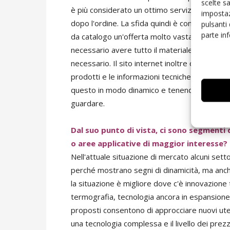
scelte s
è più considerato un ottimo servizio; il clien
impostaz
dopo l'ordine. La sfida quindi è continua e rich
pulsanti
parte in
da catalogo un'offerta molto vasta di prodott
necessario avere tutto il materiale disponibile
necessario. Il sito internet inoltre deve essere
prodotti e le informazioni tecniche e consenti
questo in modo dinamico e tenendo conto di 
guardare.
Dal suo punto di vista, ci sono segmenti
o aree applicative di maggior interesse?
Nell'attuale situazione di mercato alcuni set
perché mostrano segni di dinamicità, ma anc
la situazione è migliore dove c'è innovazione 
termografia, tecnologia ancora in espansione 
proposti consentono di approcciare nuovi utent
una tecnologia complessa e il livello dei prezz