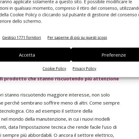
aranno applicate solamente a questo sito. È possibile modificare le
te pretende, giustamente, di ricevere la merce il giorno
ioni in qualsiasi momento, compreso il ritiro del consenso, utilizzand
iede ingenti investimenti. Il cliente chiede al distributore
 della Cookie Policy o cliccando sul pulsante di gestione del consenso 
feriore dello schermo.
i, e dato che per effettuare consegne in 24 ore è
 a stock, si può facilmente intuire l'investimento
Gestisci 1771 fornitori
Per saperne di più su questi scopi
 funzionale, veloce, interattivo, facilitare la ricerca dei
re una chiara e funzionale gestione degli ordini. Tutto
una concorrenza che, senza dubbio, non sta ferma a
Accetta
Preferenze
Cookie Policy
Privacy Policy
 di prodotto che stanno riscuotendo più attenzione
tori stanno riscuotendo maggiore interesse, non solo
he perché sembrano soffrire meno di altri. Come sempre
tecnologica. Cito ad esempio il settore della
nel mondo della manutenzione, in cui i nuovi modelli
i, data l'impostazione tecnica che rende facile l'uso di
i sempre più abbordabili. O ancora il settore elettrico,