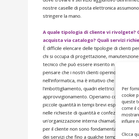
nostre caselle di posta elettronica assumono 
stringere la mano.
A quale tipologia di cliente vi rivolgete? 
acquista via catalogo? Quali servizi richi
È difficile elencare delle tipologie di clienti 
chi si occupa di progettazione, manutenzione,
tecnico che può essere inserito in attività e s
pensare che i nostri clienti operino nell'elettr
nell'informatica, ma è intuitivo che anche per
l'imbottigliamento, quadri elettrici e comput
Per forni
cookie p
approvvigionamento. Operiamo con clienti pro
queste t
piccole quantità in tempi brevi esprimiamo tut
come il 
nelle richieste di quantità e confezioni da 
mostrare
un'organizzazione interna chiamata CatalogPlu
influire
per il cliente non sono fondamentalmente camb
Clicca q
dei servizi che fino a qualche tempo fa veniv