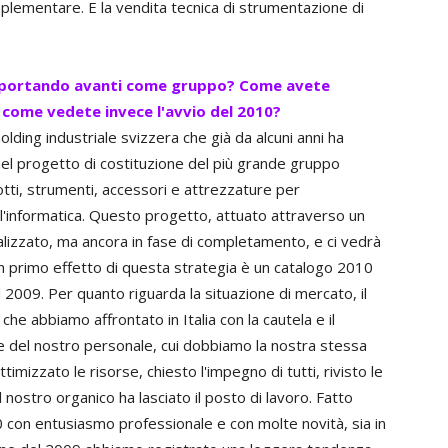
plementare. E la vendita tecnica di strumentazione di
ta portando avanti come gruppo? Come avete
e come vedete invece l'avvio del 2010?
lding industriale svizzera che già da alcuni anni ha
 nel progetto di costituzione del più grande gruppo
tti, strumenti, accessori e attrezzature per
 e l'informatica. Questo progetto, attuato attraverso un
alizzato, ma ancora in fase di completamento, e ci vedrà
 un primo effetto di questa strategia è un catalogo 2010
al 2009. Per quanto riguarda la situazione di mercato, il
he abbiamo affrontato in Italia con la cautela e il
i e del nostro personale, cui dobbiamo la nostra stessa
imizzato le risorse, chiesto l'impegno di tutti, rivisto le
l nostro organico ha lasciato il posto di lavoro. Fatto
0 con entusiasmo professionale e con molte novità, sia in