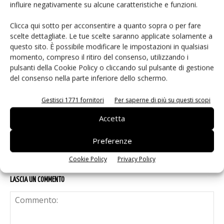
Isolatori a stato solido per
influire negativamente su alcune caratteristiche e funzioni.
l’automazione industriale
Clicca qui sotto per acconsentire a quanto sopra o per fare
scelte dettagliate. Le tue scelte saranno applicate solamente a
questo sito. È possibile modificare le impostazioni in qualsiasi
La crittografia post-quantistica arriva
momento, compreso il ritiro del consenso, utilizzando i
sui dispositivi mobili
pulsanti della Cookie Policy o cliccando sul pulsante di gestione
del consenso nella parte inferiore dello schermo.
Componenti elettronici: la scelta che
Gestisci 1771 fornitori
Per saperne di più su questi scopi
decide il futuro
Accetta
Preferenze
Cookie Policy
Privacy Policy
LASCIA UN COMMENTO