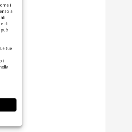
 come i
senso a
ali
e di
o può
 Le tue
o i
nella