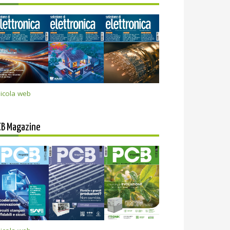
icola web
CB Magazine