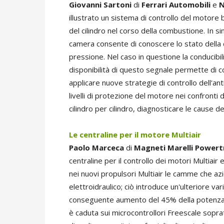
Giovanni Sartoni
di
Ferrari Automobili
e
N
illustrato un sistema di controllo del motore b
del cilindro nel corso della combustione. In si
camera consente di conoscere lo stato della
pressione. Nel caso in questione la conducibili
disponibilità di questo segnale permette di c
applicare nuove strategie di controllo dell'anti
livelli di protezione del motore nei confronti d
cilindro per cilindro, diagnosticare le cause dei
Le centraline per il motore Multiair
Paolo Marceca
di
Magneti Marelli Powert
centraline per il controllo dei motori Multiair 
nei nuovi propulsori Multiair le camme che az
elettroidraulico; ciò introduce un'ulteriore va
conseguente aumento del 45% della potenza di 
è caduta sui microcontrollori Freescale soprattu