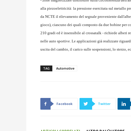
- zone magnetizzate distribuite sulla circonferenza dell'
alla piezoelettricità: la pressione esercitata sul metallo
da NCTE il rilevamento del segnale proveniente dall'alber
gioco), ciascuno dei quali composto da due bobine per cons
210 gradi ed è insensibile al crossatalk - richiede alberi 
nelle auto sportive. Le applicazioni già realizzate riguard
uscita del cambio, il carico sulle sospensioni, lo sterzo, ec
TAG
Automotive
Facebook
Twitter