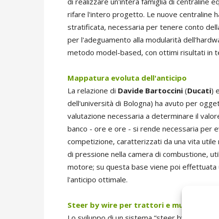
di realizzare un'intera famiglia di centralin
rifare l'intero progetto. Le nuove centraline
stratificata, necessaria per tenere conto dell
per l'adeguamento alla modularità dell'hardwar
metodo model-based, con ottimi risultati in t
Mappatura evoluta dell'anticipo
La relazione di
Davide Bartoccini
(
Ducati
) 
dell'università di Bologna) ha avuto per ogge
valutazione necessaria a determinare il valore
banco - ore e ore - si rende necessaria per 
competizione, caratterizzati da una vita utile
di pressione nella camera di combustione, utiliz
motore; su questa base viene poi effettuata 
l'anticipo ottimale.
Steer by wire per trattori e muletti
Lo sviluppo di un sistema “steer by wire” sp