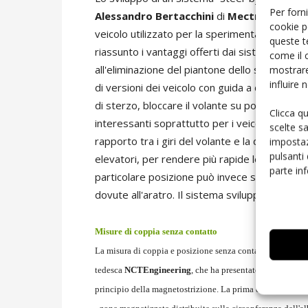
Per forni
Alessandro Bertacchini
di
Mectron
, labor
cookie p
veicolo utilizzato per la sperimentazione è un 
queste t
riassunto i vantaggi offerti dai sistemi steer 
come il 
mostrare
all'eliminazione del piantone dello sterzo) e 
influire
di versioni dei veicolo con guida a destra e gui
di sterzo, bloccare il volante su posizioni fi
Clicca q
interessanti soprattutto per i veicoli industria
scelte s
rapporto tra i giri del volante e la deviazione
impostaz
pulsanti
elevatori, per rendere più rapide le manovre ri
parte in
particolare posizione può invece servire nella
dovute all'aratro. Il sistema sviluppato da M
Misure di coppia senza contatto
La misura di coppia e posizione senza contatto sugli alber
tedesca
NCTEngineering
, che ha presentato una soluzi
principio della magnetostrizione. La prima consiste sosta