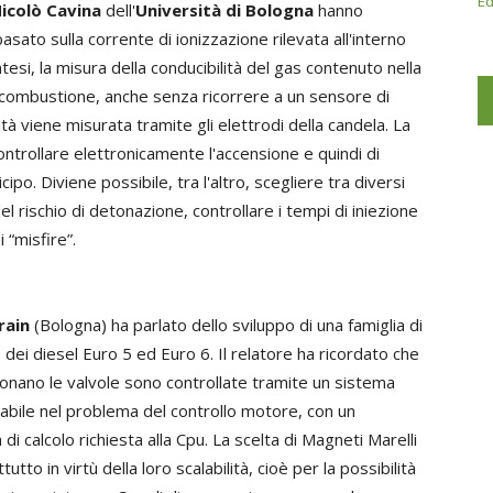
Ed
icolò Cavina
dell'
Università di Bologna
hanno
asato sulla corrente di ionizzazione rilevata all'interno
ntesi, la misura della conducibilità del gas contenuto nella
 combustione, anche senza ricorrere a un sensore di
tà viene misurata tramite gli elettrodi della candela. La
ontrollare elettronicamente l'accensione e quindi di
cipo. Diviene possibile, tra l'altro, scegliere tra diversi
el rischio di detonazione, controllare i tempi di iniezione
 “misfire”.
rain
(Bologna) ha parlato dello sviluppo di una famiglia di
e dei diesel Euro 5 ed Euro 6. Il relatore ha ricordato che
ionano le valvole sono controllate tramite un sistema
riabile nel problema del controllo motore, con un
calcolo richiesta alla Cpu. La scelta di Magneti Marelli
tto in virtù della loro scalabilità, cioè per la possibilità