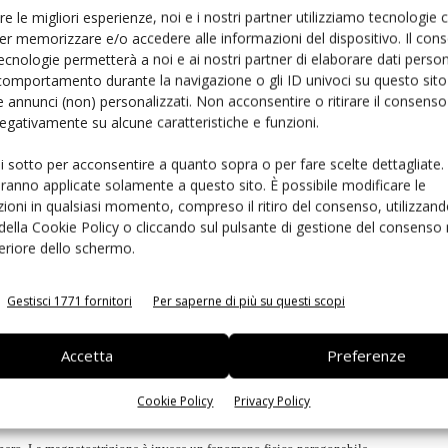
re le migliori esperienze, noi e i nostri partner utilizziamo tecnologie
atorio regionale meccatronico con sede a Reggio Emilia. Il
er memorizzare e/o accedere alle informazioni del dispositivo. Il con
piccolo trattore per giardinaggio. Il relatore ha
ecnologie permetterà a noi e ai nostri partner di elaborare dati person
by wire: oltre alla maggiore sicurezza (grazie
comportamento durante la navigazione o gli ID univoci su questo sito 
 annunci (non) personalizzati. Non acconsentire o ritirare il consens
alla semplificazione meccanica (utile ad esempio nel caso
 negativamente su alcune caratteristiche e funzioni.
da a sinistra), anche la possibilità di variare il rapporto
sse, realizzare telecomandi. Queste ultime opzioni sono
ui sotto per acconsentire a quanto sopra o per fare scelte dettagliate.
li e agricoli: la variazione del rapporto di sterzo (cioè del
aranno applicate solamente a questo sito. È possibile modificare le
 delle ruote) può essere utilizzata ad esempio nei carrelli
ioni in qualsiasi momento, compreso il ritiro del consenso, utilizzand
 della Cookie Policy o cliccando sul pulsante di gestione del consenso 
petitive; la possibilità di bloccare lo sterzo su una
feriore dello schermo.
 guida di trattori agricoli, per compensare le deviazioni
ectron impiega tre Ecu.
Gestisci 1771 fornitori
Per saperne di più su questi scopi
Accetta
Preferenze
i meccanici è stata al centro dell'intervento di
Lutz May
della società
one basata sulla tecnologia Pulse Current Modulated Encoding e sul
Cookie Policy
Privacy Policy
nzialmente nel realizzare un encoder che utilizza - anziché righe ottiche