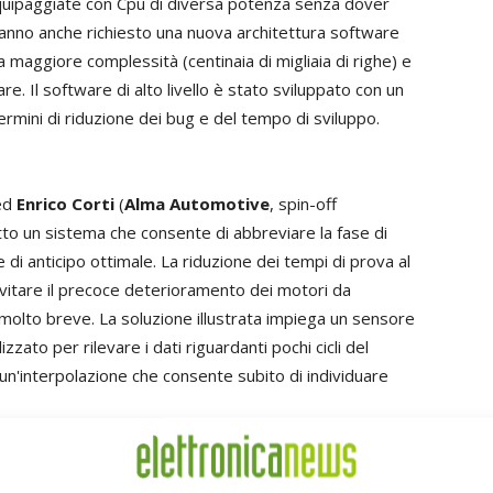
e equipaggiate con Cpu di diversa potenza senza dover
 hanno anche richiesto una nuova architettura software
a maggiore complessità (centinaia di migliaia di righe) e
e. Il software di alto livello è stato sviluppato con un
ermini di riduzione dei bug e del tempo di sviluppo.
ed
Enrico Corti
(
Alma Automotive
, spin-off
tto un sistema che consente di abbreviare la fase di
 di anticipo ottimale. La riduzione dei tempi di prova al
evitare il precoce deterioramento dei motori da
 molto breve. La soluzione illustrata impiega un sensore
zato per rilevare i dati riguardanti pochi cicli del
un'interpolazione che consente subito di individuare
erimentale completamente elettrico è stato descritto da