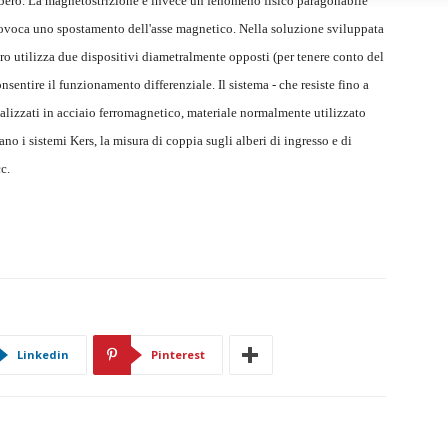
albero. La magnetostrizione è invece un fenomeno fisico paragonabile
 provoca uno spostamento dell'asse magnetico. Nella soluzione sviluppata
o utilizza due dispositivi diametralmente opposti (per tenere conto del
entire il funzionamento differenziale. Il sistema - che resiste fino a
realizzati in acciaio ferromagnetico, materiale normalmente utilizzato
ano i sistemi Kers, la misura di coppia sugli alberi di ingresso e di
c.
Linkedin
Pinterest