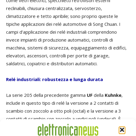
come vetri elettrici, specchietti retrovisori esterni
reclinabili, chiusura centralizzata, servosterzo,
climatizzatore e tetto apribile; sono proprio queste le
tipiche applicazioni dei relé automotive di Song Chuan. I
campi d'applicazione dei relé industriali comprendono
invece impianti di produzione automatici, controlli di
macchina, sistemi di sicurezza, equipaggiamento di edifici,
elevatori, ascensori, controlli per porte di garage,
saldatrici, copiatrici e distributori automatici.
Relé industriali: robustezza e lunga durata
La serie 205 della precedente gamma
UF
della
Kuhnke
,
include in questo tipo di relé la versione a 2 contatti di
scambio con zoccolo a otto poli (octal) e la versione a 3
contatti di scambio con zoccolo a undici poli (undecal). È
disponibile la versione con terminali a faston, 4,8 x 0,8 mm,
per entrambi i tipi, ed è anche disponibile una versione (20