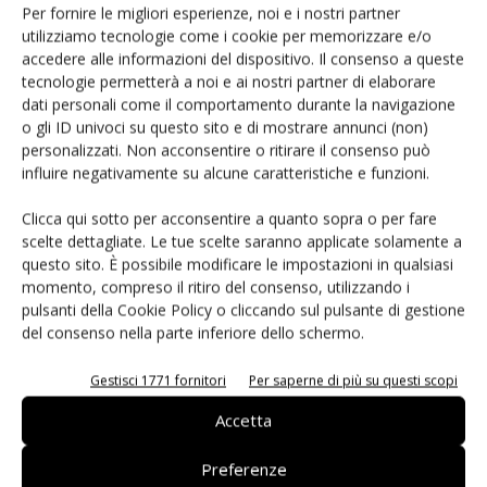
Per fornire le migliori esperienze, noi e i nostri partner
mA) con doppi contatti (4A). Il 205 è offerto con bobine da
utilizziamo tecnologie come i cookie per memorizzare e/o
12 Vcc a 220 Vcc e da 24 Vca a 230 Vca, e con due diversi
accedere alle informazioni del dispositivo. Il consenso a queste
tipi di materiali di contatto, in AgNi per commutare correnti
tecnologie permetterà a noi e ai nostri partner di elaborare
dati personali come il comportamento durante la navigazione
da 50 mA a 10 A e in AgNi dorato, per commutare
o gli ID univoci su questo sito e di mostrare annunci (non)
bassissime correnti. Song Chuan produce il relé 205 con
personalizzati. Non acconsentire o ritirare il consenso può
indicatore meccanico o a led, tasto di prova e diodo in
influire negativamente su alcune caratteristiche e funzioni.
parallelo alla bobina. È disponibile inoltre una vasta scelta di
Clicca qui sotto per acconsentire a quanto sopra o per fare
zoccoli per barra Din, di moduli e accessori, che
scelte dettagliate. Le tue scelte saranno applicate solamente a
permettono di completare le versioni a seconda delle
questo sito. È possibile modificare le impostazioni in qualsiasi
esigenze del cliente. Grazie alla sua particolare robustezza,
momento, compreso il ritiro del consenso, utilizzando i
il relé garantisce un'ottima durata di vita elettrica e un'alta
pulsanti della Cookie Policy o cliccando sul pulsante di gestione
del consenso nella parte inferiore dello schermo.
affidabilità nel tempo. Le più tipiche applicazioni del 205
sono da ricercarsi in quadri elettrici, impianti di ascensori e
Gestisci 1771 fornitori
Per saperne di più su questi scopi
nell'automazione industriale.
Accetta
Relé per automotive: piccoli, ma potentissimi
Preferenze