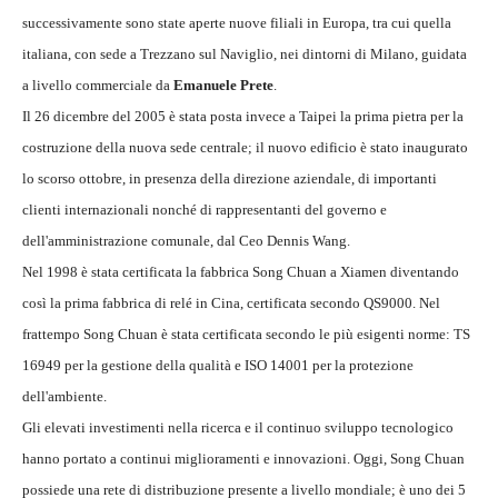
successivamente sono state aperte nuove filiali in Europa, tra cui quella
italiana, con sede a Trezzano sul Naviglio, nei dintorni di Milano, guidata
a livello commerciale da
Emanuele Prete
.
Il 26 dicembre del 2005 è stata posta invece a Taipei la prima pietra per la
costruzione della nuova sede centrale; il nuovo edificio è stato inaugurato
lo scorso ottobre, in presenza della direzione aziendale, di importanti
clienti internazionali nonché di rappresentanti del governo e
dell'amministrazione comunale, dal Ceo Dennis Wang.
Nel 1998 è stata certificata la fabbrica Song Chuan a Xiamen diventando
così la prima fabbrica di relé in Cina, certificata secondo QS9000. Nel
frattempo Song Chuan è stata certificata secondo le più esigenti norme: TS
16949 per la gestione della qualità e ISO 14001 per la protezione
dell'ambiente.
Gli elevati investimenti nella ricerca e il continuo sviluppo tecnologico
hanno portato a continui miglioramenti e innovazioni. Oggi, Song Chuan
possiede una rete di distribuzione presente a livello mondiale; è uno dei 5