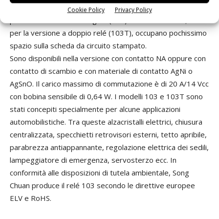
I relé serie
103
, con dimensioni di soli 14 x 7,2 x 13,5 mm
Cookie Policy
Privacy Policy
per la versione a relé singolo (103) e di 14 x 14 x 13,5 mm
per la versione a doppio relé (103T), occupano pochissimo
spazio sulla scheda da circuito stampato.
Sono disponibili nella versione con contatto NA oppure con
contatto di scambio e con materiale di contatto AgNi o
AgSnO. Il carico massimo di commutazione è di 20 A/14 Vcc
con bobina sensibile di 0,64 W. I modelli 103 e 103T sono
stati concepiti specialmente per alcune applicazioni
automobilistiche. Tra queste alzacristalli elettrici, chiusura
centralizzata, specchietti retrovisori esterni, tetto apribile,
parabrezza antiappannante, regolazione elettrica dei sedili,
lampeggiatore di emergenza, servosterzo ecc. In
conformità alle disposizioni di tutela ambientale, Song
Chuan produce il relé 103 secondo le direttive europee
ELV e RoHS.