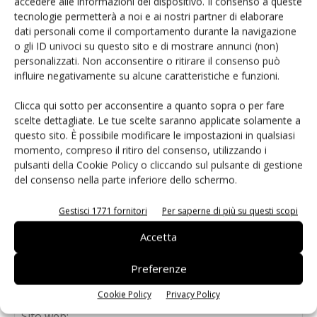
accedere alle informazioni del dispositivo. Il consenso a queste
tecnologie permetterà a noi e ai nostri partner di elaborare
dati personali come il comportamento durante la navigazione
o gli ID univoci su questo sito e di mostrare annunci (non)
personalizzati. Non acconsentire o ritirare il consenso può
influire negativamente su alcune caratteristiche e funzioni.
LASCIA UN COMMENTO
Clicca qui sotto per acconsentire a quanto sopra o per fare
scelte dettagliate. Le tue scelte saranno applicate solamente a
questo sito. È possibile modificare le impostazioni in qualsiasi
momento, compreso il ritiro del consenso, utilizzando i
pulsanti della Cookie Policy o cliccando sul pulsante di gestione
del consenso nella parte inferiore dello schermo.
Gestisci 1771 fornitori
Per saperne di più su questi scopi
Accetta
Preferenze
Cookie Policy
Privacy Policy