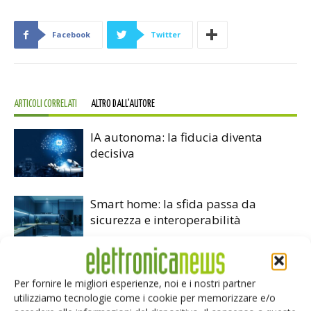
Facebook
Twitter
ARTICOLI CORRELATI
ALTRO DALL'AUTORE
IA autonoma: la fiducia diventa
decisiva
Smart home: la sfida passa da
sicurezza e interoperabilità
Siemens e NVIDIA insieme sull’IA
Per fornire le migliori esperienze, noi e i nostri partner
agentica per l’EDA
utilizziamo tecnologie come i cookie per memorizzare e/o