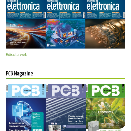
Edicola web
PCB Magazine