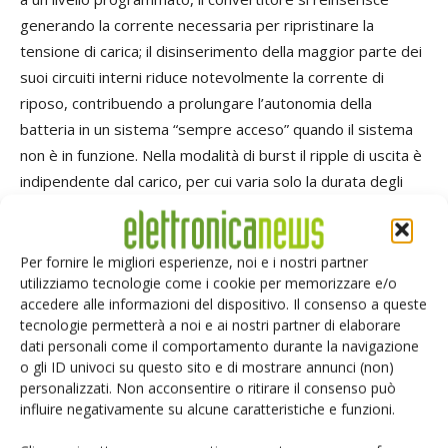
generando la corrente necessaria per ripristinare la
tensione di carica; il disinserimento della maggior parte dei
suoi circuiti interni riduce notevolmente la corrente di
riposo, contribuendo a prolungare l’autonomia della
batteria in un sistema “sempre acceso” quando il sistema
non è in funzione. Nella modalità di burst il ripple di uscita è
indipendente dal carico, per cui varia solo la durata degli
intervalli di sospensione. Nella modalità di sospensione,
molti dei circuiti interni sono disinseriti eccetto quelli
cruciali, necessari per una risposta veloce, riducendo
Per fornire le migliori esperienze, noi e i nostri partner
utilizziamo tecnologie come i cookie per memorizzare e/o
ulteriormente la corrente di riposo. Quando la tensione di
accedere alle informazioni del dispositivo. Il consenso a queste
uscita si riduce sufficientemente, il segnale di sospensione
tecnologie permetterà a noi e ai nostri partner di elaborare
va a livello basso e il controller ritorna al normale
dati personali come il comportamento durante la navigazione
funzionamento in modalità di burst portando allo stato On il
o gli ID univoci su questo sito e di mostrare annunci (non)
personalizzati. Non acconsentire o ritirare il consenso può
Mosfet esterno superiore. Alternativamente, vi sono casi in
influire negativamente su alcune caratteristiche e funzioni.
cui l’utente desidera il funzionamento in modalità di
conduzione continua o a salto di impulsi a frequenza