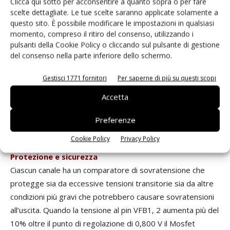
Clicca qui sotto per acconsentire a quanto sopra o per fare
costante a basse correnti di carico. Entrambe queste
scelte dettagliate. Le tue scelte saranno applicate solamente a
questo sito. È possibile modificare le impostazioni in qualsiasi
modalità sono configurabili agevolmente ma presentano
momento, compreso il ritiro del consenso, utilizzando i
corrente di riposo maggiore e ripple di uscita picco-picco
pulsanti della Cookie Policy o cliccando sul pulsante di gestione
inferiore. Inoltre, durante il funzionamento in conduzione
del consenso nella parte inferiore dello schermo.
continua o sincronizzato con una sorgente di clock esterna,
la corrente dell’induttore può invertirsi a carichi leggeri o a
Gestisci 1771 fornitori
Per saperne di più su questi scopi
transitori di notevole intensità. Il funzionamento in
Accetta
conduzione continua ha il vantaggio di un ripple di tensione
in uscita inferiore ma comporta una corrente di riposo
Preferenze
maggiore.
Cookie Policy
Privacy Policy
Protezione e sicurezza
Ciascun canale ha un comparatore di sovratensione che
protegge sia da eccessive tensioni transitorie sia da altre
condizioni più gravi che potrebbero causare sovratensioni
all’uscita. Quando la tensione al pin VFB1, 2 aumenta più del
10% oltre il punto di regolazione di 0,800 V il Mosfet