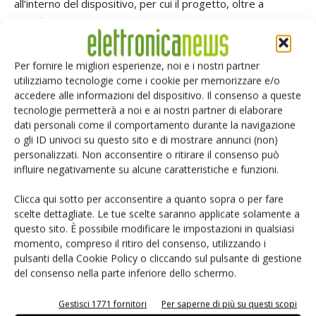
all’interno del dispositivo, per cui il progetto, oltre a
beneficiare della riduzione degli ingombri, risulta
semplificato. A beneficiarne è anche l’affidabilità; due sono i
fattori che concorrono all’aumento dell’affidabilità, il numero
Per fornire le migliori esperienze, noi e i nostri partner
ridotto di componenti e l’utilizzo della tecnologia iCoupler. Il
utilizziamo tecnologie come i cookie per memorizzare e/o
accedere alle informazioni del dispositivo. Il consenso a queste
range della tensione di ingresso va da 4,7 a 60 V, la
tecnologie permetterà a noi e ai nostri partner di elaborare
tensione di uscita può andare da 4,5 a 36 V. La potenza di
dati personali come il comportamento durante la navigazione
uscita è stata pensata per un range che va da 30 a 150 W.
o gli ID univoci su questo sito e di mostrare annunci (non)
Ciò lo rende indicato per generare bus di tensione a livelli
personalizzati. Non acconsentire o ritirare il consenso può
intermedi in applicazioni industriali e per telecomunicazioni.
influire negativamente su alcune caratteristiche e funzioni.
Clicca qui sotto per acconsentire a quanto sopra o per fare
Tra le caratteristiche principali c’è l’attenzione al
scelte dettagliate. Le tue scelte saranno applicate solamente a
rendimento. L’Active Clamp è una tecnica che consente di
questo sito. È possibile modificare le impostazioni in qualsiasi
recuperare l’energia immagazzinata nel primario del
momento, compreso il ritiro del consenso, utilizzando i
pulsanti della Cookie Policy o cliccando sul pulsante di gestione
trasformatore, e contemporaneamente realizzare una
del consenso nella parte inferiore dello schermo.
sorta di soft switching, in cui il Mosfet sul primario viene
acceso con tensione prossima allo zero, andando così a
Gestisci 1771 fornitori
Per saperne di più su questi scopi
ridurre le perdite di commutazione. Un altro vantaggio