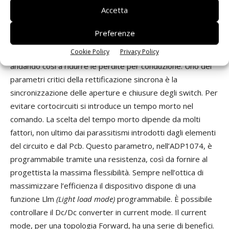
Accetta
riguarda le emissioni elettromagnetiche, che risultano
ridotte rispetto a una configurazione hard switching. La
Preferenze
rettificazione sincrona, sul lato secondario, consente di
Cookie Policy
Privacy Policy
eliminare le perdite dovute alla caduta diretta dei diodi,
andando così a ridurre le perdite per conduzione. Uno dei
parametri critici della rettificazione sincrona è la
sincronizzazione delle aperture e chiusure degli switch. Per
evitare cortocircuiti si introduce un tempo morto nel
comando. La scelta del tempo morto dipende da molti
fattori, non ultimo dai parassitismi introdotti dagli elementi
del circuito e dal Pcb. Questo parametro, nell’ADP1074, è
programmabile tramite una resistenza, così da fornire al
progettista la massima flessibilità. Sempre nell’ottica di
massimizzare l’efficienza il dispositivo dispone di una
funzione Llm
(Light load mode)
programmabile. È possibile
controllare il Dc/Dc converter in current mode. Il current
mode, per una topologia Forward, ha una serie di benefici.