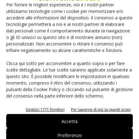
Per fornire le migliori esperienze, noi e i nostri partner
Quali processi di test/validazione sono stati
utilizziamo tecnologie come i cookie per memorizzare e/o
utilizzati?
accedere alle informazioni del dispositivo. Il consenso a queste
Come per qualsiasi sistema, il livello di complessità impone
tecnologie permetterà a noi e ai nostri partner di elaborare
l'approccio ai test. Tipicamente, ogni funzione software
dati personali come il comportamento durante la navigazione
potrebbe essere collaudata separatamente e seguita da
o gli ID univoci su questo sito e di mostrare annunci (non)
personalizzati. Non acconsentire o ritirare il consenso può
un test di integrazione in cui sono riunite le varie funzioni.
influire negativamente su alcune caratteristiche e funzioni.
Questo test dovrebbe includere anche la validazione della
sequenza di correzione degli errori utilizzata per
Clicca qui sotto per acconsentire a quanto sopra o per fare
aumentare l'affidabilità del sistema. Potrebbe esserci un
scelte dettagliate. Le tue scelte saranno applicate solamente a
questo sito. È possibile modificare le impostazioni in qualsiasi
notevole dispendio di tempo quando non bisogna solo
momento, compreso il ritiro del consenso, utilizzando i
testare il software ma anche l'hardware Dsc / Dsp, in
pulsanti della Cookie Policy o cliccando sul pulsante di gestione
quanto responsabile di funzioni o vincoli. L'ultimo passo è il
del consenso nella parte inferiore dello schermo.
test di validazione, in cui la funzionalità del sistema
completo è confermata sia nell’hardware che nel software
Gestisci 1771 fornitori
Per saperne di più su questi scopi
per garantire la completa conformità della progettazione.
Accetta
Con le risposte a queste domande, i progettisti possono
specificare gli alimentatori a controllo digitale con la
Preferenze