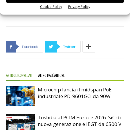
confidenza e i vantaggi ottenuti dalle funzionalità avanzate
Cookie Policy
Privacy Policy
e gli ottimi livelli di efficienza dati dal controllo digitale.
Facebook
Twitter
ARTICOLI CORRELATI
ALTRO DALL'AUTORE
Microchip lancia il midspan PoE
industriale PD-9601GCI da 90W
Toshiba al PCIM Europe 2026: SiC di
nuova generazione e IEGT da 6500 V