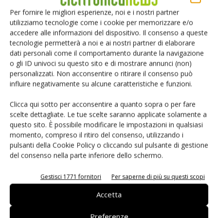
Per fornire le migliori esperienze, noi e i nostri partner
mm. Portando il passo minimo dei contatti da 0,3 a 0,25 mm, Omron ha
utilizziamo tecnologie come i cookie per memorizzare e/o
ottenuto una diminuzione del 20% dello spazio occupato sulla scheda
accedere alle informazioni del dispositivo. Il consenso a queste
rispetto alle precedenti versioni e ha inoltre ridotto a 0,85 mm l'altezza dei
tecnologie permetterà a noi e ai nostri partner di elaborare
dati personali come il comportamento durante la navigazione
connettori montati. Nonostante le loro dimensioni ridotte, i prodotti della
o gli ID univoci su questo sito e di mostrare annunci (non)
famiglia XF3C offrono tutte le caratteristiche che hanno decretato il
personalizzati. Non acconsentire o ritirare il consenso può
successo dei connettori per Fpc di Omron: dispongono infatti dell'esclusivo
influire negativamente su alcune caratteristiche e funzioni.
meccanismo bloccacavo rotativo posteriore, fornito già in posizione aperta
Clicca qui sotto per acconsentire a quanto sopra o per fare
per ridurre il numero di operazioni di assemblaggio, che facilita l'inserzione
scelte dettagliate. Le tue scelte saranno applicate solamente a
quando il circuito stampato flessibile viene collegato; inoltre tutte le
questo sito. È possibile modificare le impostazioni in qualsiasi
momento, compreso il ritiro del consenso, utilizzando i
versioni presentano i doppi contatti, che eliminano la necessità di
pulsanti della Cookie Policy o cliccando sul pulsante di gestione
codificare il verso dei connettori, superiore o inferiore, per l'assemblaggio
del consenso nella parte inferiore dello schermo.
di Pcb sovrapposti.
Gestisci 1771 fornitori
Per saperne di più su questi scopi
La vasta gamma di connettori per Fpc di Omron comprende anche
soluzioni con passo di 0.3, 0.4, 0.5 mm. La maggior parte dei modelli offre i
Accetta
doppi contatti e il meccanismo bloccacavo rotativo posteriore come
Preferenze
standard: su richiesta dei clienti sono tuttavia disponibili anche versioni