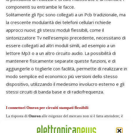
componenti su entrambe le facce.
Solitamente gli Fpc sono collegati a un Pcb tradizionale, ma
la crescente modularità dei telefoni cellulari richiede
approcci nuovi; gli stessi moduli flessibili, come il
sintonizzatore Tv nell'esempio precedente, necessitano di
essere collegati ad altri moduli simili, ad esempio a un
lettore Mp3 o a un altro circuito audio. La possibilità di
mantenere fisicamente separate queste funzioni, e di
aggiungerle o toglierle con facilità, permette di realizzare in
modo semplice ed economico più versioni dello stesso
dispositivo, utilizzando il medesimo involucro esterno e gli
stessi circuiti di banda base e di radiofrequenza.
I connettori Omron per circuiti stampati flessibili
La risposta di
Omron
alle esigenze del mercato non si è fatta attendere; è
recentissima, infatti, l'introduzione di una nuova serie di connettori Fpc
ancora più compatti, la nuova serie
XF3C
, con passo dei contatti di 0,25