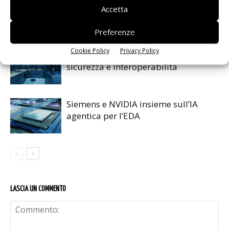
IA autonoma: la fiducia diventa
Accetta
decisiva
Preferenze
Cookie Policy
Privacy Policy
Smart home: la sfida passa da
sicurezza e interoperabilità
Siemens e NVIDIA insieme sull’IA
agentica per l’EDA
LASCIA UN COMMENTO