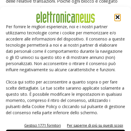
delle relative transazioni. Poiché ogni blocco è collegato
tramite crittografia al blocco precedente e contiene un
timestamp e i dati delle transazioni, tutte le informazioni
necessarie per la verifica dei dati condivisi sono
Per fornire le migliori esperienze, noi e i nostri partner
memorizzate in modo verificabile e a prova di
utilizziamo tecnologie come i cookie per memorizzare e/o
accedere alle informazioni del dispositivo. Il consenso a queste
manomissione.
tecnologie permetterà a noi e ai nostri partner di elaborare
dati personali come il comportamento durante la navigazione
o gli ID univoci su questo sito e di mostrare annunci (non)
TAG
Infineon
personalizzati. Non acconsentire o ritirare il consenso può
influire negativamente su alcune caratteristiche e funzioni.
Clicca qui sotto per acconsentire a quanto sopra o per fare
scelte dettagliate. Le tue scelte saranno applicate solamente a
Facebook
Twitter
questo sito. È possibile modificare le impostazioni in qualsiasi
momento, compreso il ritiro del consenso, utilizzando i
pulsanti della Cookie Policy o cliccando sul pulsante di gestione
del consenso nella parte inferiore dello schermo.
ARTICOLI CORRELATI
ALTRO DALL'AUTORE
Gestisci 1771 fornitori
Per saperne di più su questi scopi