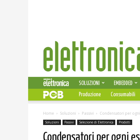
Elettronica
News
SOLUZIONI
EMBEDDED
Produzione
Consumabili
Home
Soluzioni
Passivi
Condensatori per ogni
Soluzioni
Passivi
Selezione di Elettronica
Prodotti
Condensatori per ogni es