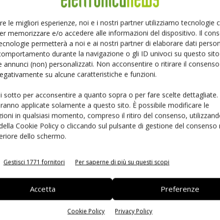
 vibrazioni. Grazie ai valori molto bassi di Esr e a
a interna, l'auto-riscaldamento della nuova serie
B41689
re le migliori esperienze, noi e i nostri partner utilizziamo tecnologie
tte di aumentare del 50% la capacità di corrente di
er memorizzare e/o accedere alle informazioni del dispositivo. Il con
atori assiali. Ne consegue che nel banco, un minor numero
ecnologie permetterà a noi e ai nostri partner di elaborare dati person
ecessari a soddisfare anche le esigenze più severe.
comportamento durante la navigazione o gli ID univoci su questo sito 
 annunci (non) personalizzati. Non acconsentire o ritirare il consens
i, ma anche ad aumentare l'affidabilità. Questa nuova
 negativamente su alcune caratteristiche e funzioni.
sso ripple di corrente dei condensatori single-ended
ti nuovi condensatori sono progettati per una gamma di
ui sotto per acconsentire a quanto sopra o per fare scelte dettagliate.
ta utile di 10.000 ore a 125°C. La serie presenta
aranno applicate solamente a questo sito. È possibile modificare le
ioni in qualsiasi momento, compreso il ritiro del consenso, utilizzand
o gamma di capacità si estende da 270 uF a 4500 uF.
 della Cookie Policy o cliccando sul pulsante di gestione del consenso 
'elevata stabilità alle vibrazioni fino a 40 g. Tutti i
feriore dello schermo.
rie configurazioni meccaniche, come radiale multi pin o
per questi condensatori, includono sistemi di iniezione e
Gestisci 1771 fornitori
Per saperne di più su questi scopi
istemi di servosterzo, nonché unità di controllo per i
 dell'acqua. Tutta la serie è disponibile in versione Rohs
Accetta
Preferenze
Cookie Policy
Privacy Policy