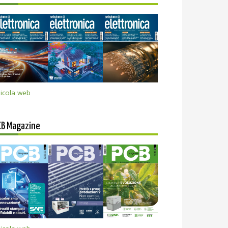
icola web
CB Magazine