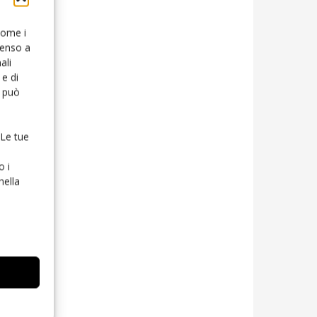
 come i
senso a
ali
e di
o può
 Le tue
o i
nella