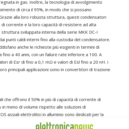
regnata in gas. Inoltre, la tecnologia di avvolgimento
pimento di circa il 95%, in modo che si possano
razie alla loro robusta struttura, questi condensatori
 di corrente e la loro capacità di resistere ad alta
va struttura sviluppata interna della serie MKK DC-I
ai punti caldi interni fino alla custodia del condensatore.
isfano anche le richieste più esigenti in termini di
 fino a 40 anni, con un failure rate inferiore a 100. A
ri di Esr di fino a 0,1 mΩ e valori di Esl fino a 20 nH. I
oro principali applicazioni sono in convertitori di trazione
i che offrono il 50% in più di capacità di corrente di
% in meno di volume rispetto alle soluzioni di
 assiali elettrolitici in alluminio sono dedicati per la
uesti componenti si distinguono per la loro elevata