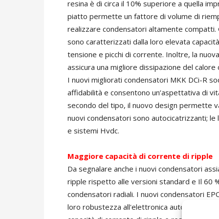
resina è di circa il 10% superiore a quella imp
piatto permette un fattore di volume di riem
realizzare condensatori altamente compatti. G
sono caratterizzati dalla loro elevata capacità
tensione e picchi di corrente. Inoltre, la nuo
assicura una migliore dissipazione del calore d
I nuovi migliorati condensatori MKK DCi-R sodd
affidabilità e consentono un’aspettativa di vita
secondo del tipo, il nuovo design permette valo
nuovi condensatori sono autocicatrizzanti; le l
e sistemi Hvdc.
Maggiore capacità di corrente di ripple
Da segnalare anche i nuovi condensatori assial
ripple rispetto alle versioni standard e Il 60 
condensatori radiali. I nuovi condensatori EPCOS
loro robustezza all'elettronica automotive. Q