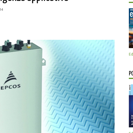
14
Ed
P