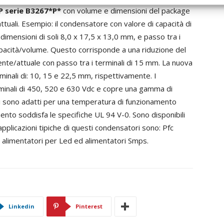
 serie B3267*P*
con volume e dimensioni del package
ttuali. Esempio: il condensatore con valore di capacità di
dimensioni di soli 8,0 x 17,5 x 13,0 mm, e passo tra i
capacità/volume. Questo corrisponde a una riduzione del
dente/attuale con passo tra i terminali di 15 mm. La nuova
rminali di: 10, 15 e 22,5 mm, rispettivamente. I
ominali di 450, 520 e 630 Vdc e copre una gamma di
i sono adatti per una temperatura di funzionamento
mento soddisfa le specifiche UL 94 V-0. Sono disponibili
applicazioni tipiche di questi condensatori sono: Pfc
ri, alimentatori per Led ed alimentatori Smps.
Linkedin
Pinterest