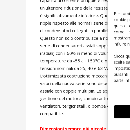
capacità di corrente di ripple e resistenza alle
un'ulteriore riduzione della resistenza termic
Per forni
è significativamente inferiore. Questo perme
cookie p
ripple rispetto alle normali serie di condens
queste t
di condensatori collegati in parallelo sono n
come il 
mostrare
Questo non solo contribuisce a ridurre i cost
influire
serie di condensatori assiali sopporta lo ste
(radiali) con il 60% in meno di volume. Ques
Clicca q
temperature da -55 a +150°C e offrono una vi
scelte s
impostaz
tensioni nominali da 25, 40 e 63 Vdc. La lor
pulsanti
L’ottimizzata costruzione meccanica permette un
parte in
valori della nuova serie sono disponibili in va
assiale con doppia multi pin. Le applicazioni 
gestione del motore, cambio automatizzato, s
ventilatori, tergicristalli, o pompe dell'olio e
compatibile.
Dimensioni sempre più piccole