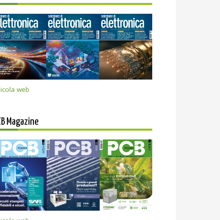
icola web
CB Magazine