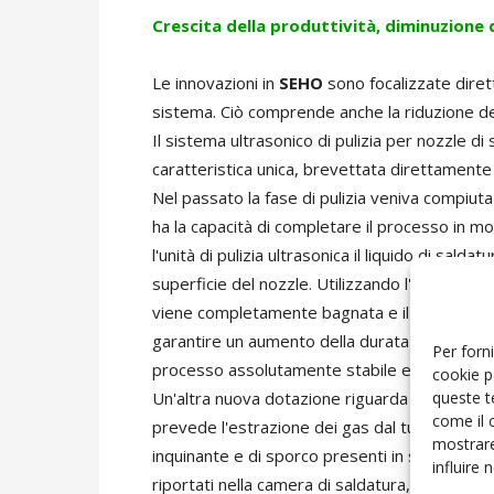
Crescita della produttività, diminuzione 
Le innovazioni in
SEHO
sono focalizzate diret
sistema. Ciò comprende anche la riduzione d
Il sistema ultrasonico di pulizia per nozzle 
caratteristica unica, brevettata direttamente
Nel passato la fase di pulizia veniva compiut
ha la capacità di completare il processo in mo
l'unità di pulizia ultrasonica il liquido di sald
superficie del nozzle. Utilizzando l'atmosfera
viene completamente bagnata e il nozzle di sa
garantire un aumento della durata del nozzle 
Per forni
processo assolutamente stabile e un signific
cookie p
queste t
Un'altra nuova dotazione riguarda la pulizia d
come il 
prevede l'estrazione dei gas dal tunnel di sa
mostrare
inquinante e di sporco presenti in sospensione
influire
riportati nella camera di saldatura, senza per