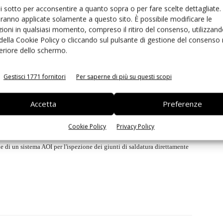
ui sotto per acconsentire a quanto sopra o per fare scelte dettagliate.
mento più rapido degli assemblati.
aranno applicate solamente a questo sito. È possibile modificare le
ioni in qualsiasi momento, compreso il ritiro del consenso, utilizzand
 della Cookie Policy o cliccando sul pulsante di gestione del consenso 
feriore dello schermo.
no un'alta flessibilità e un'estrema precisione, fornendo nel contempo
Gestisci 1771 fornitori
Per saperne di più su questi scopi
cessi di saldatura selettiva possono essere tracciati completamente e
Accetta
Preferenze
ustria 4.0. Questa caratteristica software permette un controllo totale dei
 macchine connesse che siano installate presso differenti stabilimenti in
Cookie Policy
Privacy Policy
one di un sistema AOI per l'ispezione dei giunti di saldatura direttamente