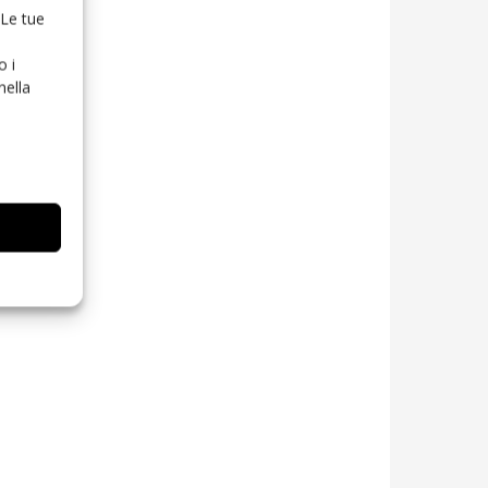
 Le tue
o i
nella