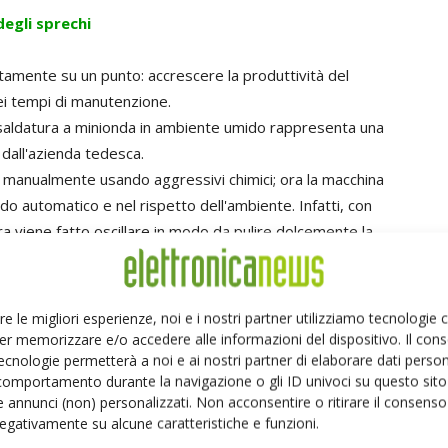
degli sprechi
tamente su un punto: accrescere la produttività del
ei tempi di manutenzione.
di saldatura a minionda in ambiente umido rappresenta una
 dall'azienda tedesca.
a manualmente usando aggressivi chimici; ora la macchina
do automatico e nel rispetto dell'ambiente. Infatti, con
atura viene fatto oscillare in modo da pulire dolcemente la
 inerte presente nella macchina, la superficie del nozzle
ldatura viene riportato al suo stato originario. Oltre a
di saldatura, tale caratteristica permette di ottenere un
re le migliori esperienze, noi e i nostri partner utilizziamo tecnologie
ativo risparmio di tempo in termini di manutenzione.
er memorizzare e/o accedere alle informazioni del dispositivo. Il con
ecnologie permetterà a noi e ai nostri partner di elaborare dati person
ei gas di lavorazione. Si tratta di un processo che
comportamento durante la navigazione o gli ID univoci su questo sito 
ldatura operando una condensazione delle particelle di
 annunci (non) personalizzati. Non acconsentire o ritirare il consens
. I gas, una volta liberati dalle impurità, vengono
 negativamente su alcune caratteristiche e funzioni.
dere con ciò alcuna quantità di azoto.