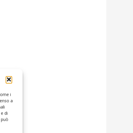
 come i
senso a
ali
e di
o può