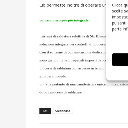
Clicca q
Ciò permette inoltre di operare un raffredda
scelte s
impostaz
Soluzioni sempre più integrate
pulsanti
parte in
I sistemi di saldatura selettiva di SEHO non solo presenta
soluzioni integrate per controlli di processo.
Con il software di comunicazione dedicato mcServer, i pro
sono già pronti per i requisiti imposti dal concetto di Ind
processi di saldatura con accesso in tempo reale a tutte le
giro per il mondo.
Si tratta pertanto di una caratteristica unica di integrazi
dopo i processi di saldatura.
TAG
Saldatura