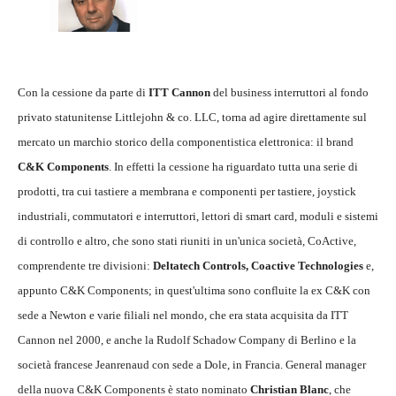
Con la cessione da parte di
ITT Cannon
del business interruttori al fondo
privato statunitense Littlejohn & co. LLC, torna ad agire direttamente sul
mercato un marchio storico della componentistica elettronica: il brand
C&K Components
. In effetti la cessione ha riguardato tutta una serie di
prodotti, tra cui tastiere a membrana e componenti per tastiere, joystick
industriali, commutatori e interruttori, lettori di smart card, moduli e sistemi
di controllo e altro, che sono stati riuniti in un'unica società, CoActive,
comprendente tre divisioni:
Deltatech Controls, Coactive Technologies
e,
appunto C&K Components; in quest'ultima sono confluite la ex C&K con
sede a Newton e varie filiali nel mondo, che era stata acquisita da ITT
Cannon nel 2000, e anche la Rudolf Schadow Company di Berlino e la
società francese Jeanrenaud con sede a Dole, in Francia. General manager
della nuova C&K Components è stato nominato
Christian Blanc
, che