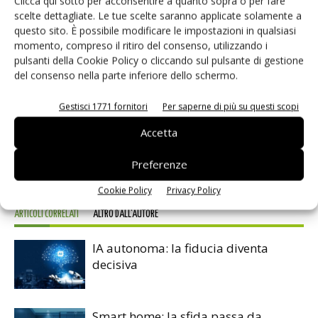
Clicca qui sotto per acconsentire a quanto sopra o per fare
scelte dettagliate. Le tue scelte saranno applicate solamente a
misurano appena 6 x 3,8 x 1,75 mm, hanno tra gli altri
questo sito. È possibile modificare le impostazioni in qualsiasi
vantaggi le terminazioni a G argentate o dorate e gli
momento, compreso il ritiro del consenso, utilizzando i
azionatori in gomma.
pulsanti della Cookie Policy o cliccando sul pulsante di gestione
del consenso nella parte inferiore dello schermo.
Gestisci 1771 fornitori
Per saperne di più su questi scopi
Accetta
Facebook
Twitter
Preferenze
Cookie Policy
Privacy Policy
ARTICOLI CORRELATI
ALTRO DALL'AUTORE
IA autonoma: la fiducia diventa
decisiva
Smart home: la sfida passa da