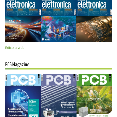
Edicola web
PCB Magazine