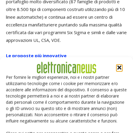
portafoglio molto diversificato (87 famiglie di prodotti e
oltre 8.500 tipi di componenti costruiti utilizzando più di 10
linee automatiche) e continua ad essere un centro di
eccellenza manifatturiere puntando sulla massima qualità
certificata dai vari programmi Six Sigma e simili e dalle varie
approvazioni UL, CSA, VDE.
Le proposte più innovative
Tra le più recenti proposte di C&K, una nuova serie di
Per fornire le migliori esperienze, noi e i nostri partner
commutatori sensibili (snap action), miniaturizzati ed
utilizziamo tecnologie come i cookie per memorizzare e/o
ermetici in configurazione compatta e disponibili in una
accedere alle informazioni del dispositivo. Il consenso a queste
vasta gamma di forze di funzionamento. Inoltre i nuovi
tecnologie permetterà a noi e ai nostri partner di elaborare
modelli di lunghissima durata KSR, con una durata di
dati personali come il comportamento durante la navigazione
o gli ID univoci su questo sito e di mostrare annunci (non)
funzionamento fino a 200.000 cicli, particolarmente
personalizzati. Non acconsentire o ritirare il consenso può
interessanti per i settori automotive e dei prodotti
influire negativamente su alcune caratteristiche e funzioni.
elettronici consumer, che richiedono commutatori ultra-
affidabili e tuttavia miniaturizzati. Questi dispositivi, che