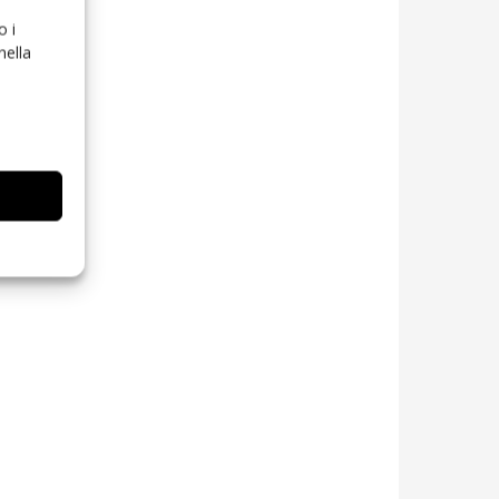
o i
nella