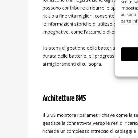
scelte s
possono contribuire a ridurre le spese assicu
impostaz
pulsanti
riciclo a fine vita migliori, consentendo il riut
parte in
le informazioni storiche di utilizzo e sul SoH d
impegnative, come l'accumulo di energia dalla 
I sistemi di gestione della batteria (BMS) svo
durata delle batterie, e i progressi nella tec
ai miglioramenti di cui sopra.
Architetture BMS
Il BMS monitora i parametri chiave come la te
gestisce la connettività verso le reti di ricar
richiede un complesso intreccio di cablaggi e 