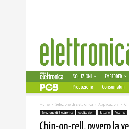
Elettronica
News
SOLUZIONI
EMBEDDED
Produzione
Consumabili
Home
Selezione di Elettronica
Applicazioni
Chi
Selezione di Elettronica
Applicazioni
Batterie
Potenza
Chip-on-cell, ovvero la ve