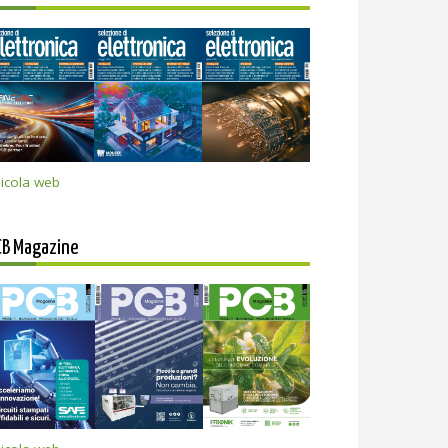
icola web
CB Magazine