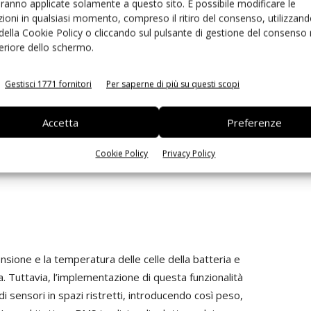
aranno applicate solamente a questo sito. È possibile modificare le
rative e di trasporto. Essi promuovono inoltre prassi di
ioni in qualsiasi momento, compreso il ritiro del consenso, utilizzand
 della Cookie Policy o cliccando sul pulsante di gestione del consenso 
ilizzo e la riduzione dei rifiuti. Gli ingegneri possono usare
feriore dello schermo.
elle batterie per riutilizzarle per applicazioni meno
rete o da fonti rinnovabili.
Gestisci 1771 fornitori
Per saperne di più su questi scopi
lgono un ruolo chiave per la sicurezza, le prestazioni e la
Accetta
Preferenze
nologia BMS hanno anche contribuito in modo significativo
Cookie Policy
Privacy Policy
nsione e la temperatura delle celle della batteria e
ica. Tuttavia, l’implementazione di questa funzionalità
di sensori in spazi ristretti, introducendo così peso,