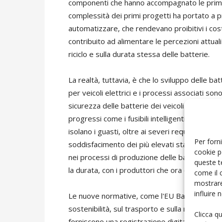
componenti che hanno accompagnato le prime ba
complessità dei primi progetti ha portato a pro
automatizzare, che rendevano proibitivi i costi 
contribuito ad alimentare le percezioni attuali
riciclo e sulla durata stessa delle batterie.
La realtà, tuttavia, è che lo sviluppo delle ba
per veicoli elettrici e i processi associati so
sicurezza delle batterie dei veicoli elettrici è
progressi come i fusibili intelligenti, i materi
isolano i guasti, oltre ai severi requisiti di te
Per forni
soddisfacimento dei più elevati standard di si
cookie p
nei processi di produzione delle batterie ne
queste t
la durata, con i produttori che ora offrono gar
come il 
mostrare
influire
Le nuove normative, come l'EU Battery Passpo
sostenibilità, sul trasporto e sulla movimenta
Clicca q
forniscono una registrazione digitale della sto