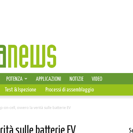
SELEZIONE DI ELETTRONICA
POTENZA
APPLICAZIONI
NOTIZIE
VIDEO
PCB
Test & Ispezione
Processi di assemblaggio
p-on-cell, ovvero la verità sulle batterie EV
rità sulle batterie EV
S