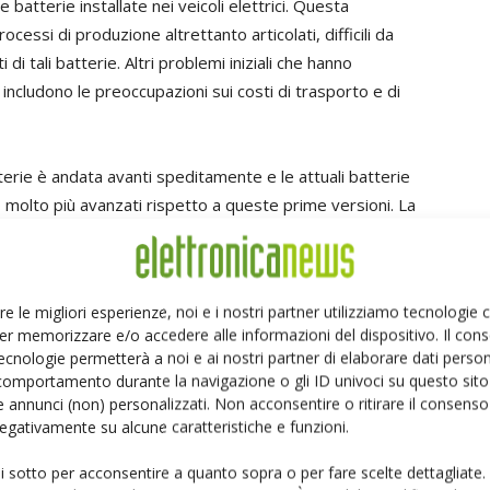
tterie installate nei veicoli elettrici. Questa
cessi di produzione altrettanto articolati, difficili da
di tali batterie. Altri problemi iniziali che hanno
 includono le preoccupazioni sui costi di trasporto e di
tterie è andata avanti speditamente e le attuali batterie
no molto più avanzati rispetto a queste prime versioni. La
 migliorata significativamente negli ultimi anni, grazie a
ali di rivestimento durevoli e le strutture interne che
st e certificazione, che ora garantiscono per i progetti il
re le migliori esperienze, noi e i nostri partner utilizziamo tecnologie
curezza. Le innovazioni nella chimica, nelle architetture e
er memorizzare e/o accedere alle informazioni del dispositivo. Il con
 hanno inoltre ridotto complessità e ne hanno aumentato
ecnologie permetterà a noi e ai nostri partner di elaborare dati person
anzie sulle batterie da 8 a 10 anni.
comportamento durante la navigazione o gli ID univoci su questo sito 
 annunci (non) personalizzati. Non acconsentire o ritirare il consens
 negativamente su alcune caratteristiche e funzioni.
rt, aiutano a rispondere alle preoccupazioni sulla
zione delle batterie. I passaporti delle batterie
ui sotto per acconsentire a quanto sopra o per fare scelte dettagliate.
ria e dello stato di salute della batteria (SoH), e