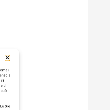
 come i
senso a
ali
e di
o può
 Le tue