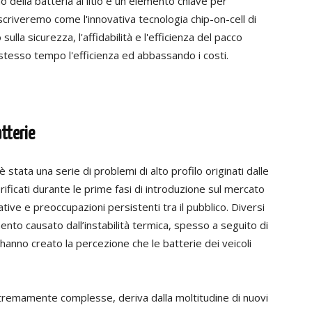
no della batteria al litio è un elemento chiave per
scriveremo come l'innovativa tecnologia chip-on-cell di
sulla sicurezza, l'affidabilità e l'efficienza del pacco
o stesso tempo l'efficienza ed abbassando i costi.
atterie
tata una serie di problemi di alto profilo originati dalle
rificati durante le prime fasi di introduzione sul mercato
ative e preoccupazioni persistenti tra il pubblico. Diversi
ento causato dall’instabilità termica, spesso a seguito di
, hanno creato la percezione che le batterie dei veicoli
stremamente complesse, deriva dalla moltitudine di nuovi