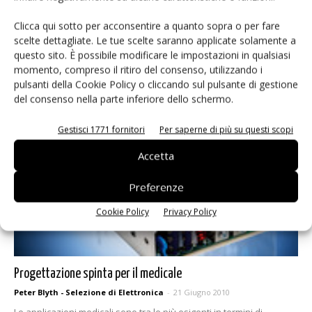
La sicurezza sulla punta delle dita
Clicca qui sotto per acconsentire a quanto sopra o per fare
Mario Malcangi - Selezione di Elettronica
-
1 Settembre 2010
scelte dettagliate. Le tue scelte saranno applicate solamente a
Per consolidare la sicurezza del sistema, la catena di ospedali
questo sito. È possibile modificare le impostazioni in qualsiasi
Barmherzige Brüder ha scelto di affidarsi a un sistema di accesso
momento, compreso il ritiro del consenso, utilizzando i
biometrico di Siemens, una soluzione che ha consentito di
pulsanti della Cookie Policy o cliccando sul pulsante di gestione
soddisfare gli stretti requisiti legali che in Austria regolano la
del consenso nella parte inferiore dello schermo.
protezione dei dati sanitari.
Gestisci 1771 fornitori
Per saperne di più su questi scopi
Accetta
Preferenze
Cookie Policy
Privacy Policy
Progettazione spinta per il medicale
Peter Blyth - Selezione di Elettronica
-
21 Giugno 2010