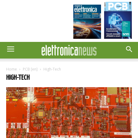
Home
PCB [en]
High-Tech
HIGH-TECH