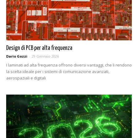
Design di PCB per alta frequenza
Dario Gozzi
-
29 Gennaio 2026
I laminati ad alta frequenza offrono diversi vantaggi, che li rendono
la scelta ideale per i sistemi di comunicazione avanzati,
aerospaziali e digitali