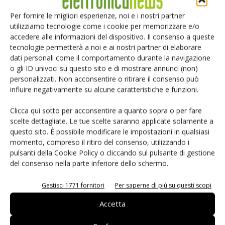
Per fornire le migliori esperienze, noi e i nostri partner
utilizziamo tecnologie come i cookie per memorizzare e/o
accedere alle informazioni del dispositivo. Il consenso a queste
tecnologie permetterà a noi e ai nostri partner di elaborare
dati personali come il comportamento durante la navigazione
o gli ID univoci su questo sito e di mostrare annunci (non)
personalizzati. Non acconsentire o ritirare il consenso può
influire negativamente su alcune caratteristiche e funzioni.
Clicca qui sotto per acconsentire a quanto sopra o per fare
scelte dettagliate. Le tue scelte saranno applicate solamente a
questo sito. È possibile modificare le impostazioni in qualsiasi
momento, compreso il ritiro del consenso, utilizzando i
pulsanti della Cookie Policy o cliccando sul pulsante di gestione
del consenso nella parte inferiore dello schermo.
CyberOptics Unveils WaferSense ARS
Gestisci 1771 fornitori
Per saperne di più su questi scopi
19 Febbraio 2020
Accetta
CyberOptics Corporation unveiled at SEMICON Korea its new
WaferSense Auto Resistance Sensor (ARS) with CyberSpectrum
software.