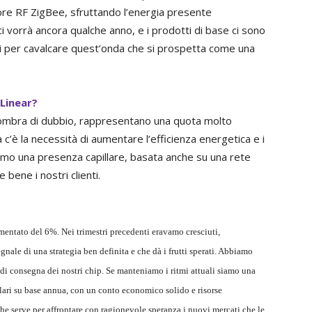
itore RF ZigBee, sfruttando l’energia presente
i vorrà ancora qualche anno, e i prodotti di base ci sono
ari per cavalcare quest’onda che si prospetta come una
 Linear?
a ombra di dubbio, rappresentano una quota molto
 c’è la necessità di aumentare l’efficienza energetica e i
biamo una presenza capillare, basata anche su una rete
e bene i nostri clienti.
aumentato del 6%. Nei trimestri precedenti eravamo cresciuti,
ale di una strategia ben definita e che dà i frutti sperati. Abbiamo
di consegna dei nostri chip. Se manteniamo i ritmi attuali siamo una
llari su base annua, con un conto economico solido e risorse
che serve per affrontare con ragionevole speranza i nuovi mercati che le