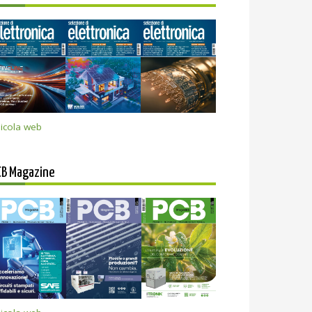
icola web
CB Magazine