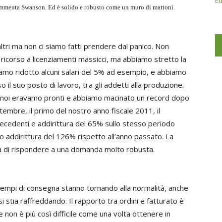
Ed
menta Swanson. Ed è solido e robusto come un muro di mattoni.
altri ma non ci siamo fatti prendere dal panico. Non
ricorso a licenziamenti massicci, ma abbiamo stretto la
biamo ridotto alcuni salari del 5% ad esempio, e abbiamo
il suo posto di lavoro, tra gli addetti alla produzione.
e, noi eravamo pronti e abbiamo macinato un record dopo
ettembre, il primo del nostro anno fiscale 2011, il
ecedenti e addirittura del 65% sullo stesso periodo
o addirittura del 126% rispetto all’anno passato. La
cità di rispondere a una domanda molto robusta.
 i tempi di consegna stanno tornando alla normalità, anche
si stia raffreddando. Il rapporto tra ordini e fatturato è
e non è più così difficile come una volta ottenere in