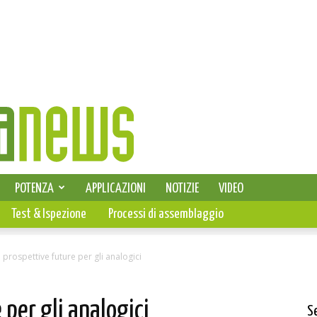
SELEZIONE DI ELETTRONICA
POTENZA
APPLICAZIONI
NOTIZIE
VIDEO
PCB
Test & Ispezione
Processi di assemblaggio
prospettive future per gli analogici
 per gli analogici
S