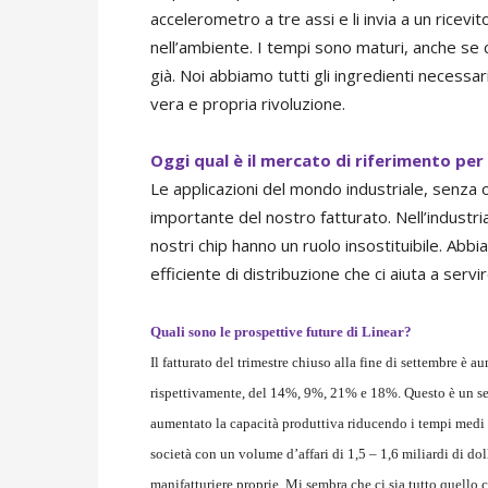
accelerometro a tre assi e li invia a un ricev
nell’ambiente. I tempi sono maturi, anche se c
già. Noi abbiamo tutti gli ingredienti necess
vera e propria rivoluzione.
Oggi qual è il mercato di riferimento per
Le applicazioni del mondo industriale, senz
importante del nostro fatturato. Nell’industria
nostri chip hanno un ruolo insostituibile. Ab
efficiente di distribuzione che ci aiuta a servir
Quali sono le prospettive future di Linear?
Il fatturato del trimestre chiuso alla fine di settembre è 
rispettivamente, del 14%, 9%, 21% e 18%. Questo è un segn
aumentato la capacità produttiva riducendo i tempi medi 
società con un volume d’affari di 1,5 – 1,6 miliardi di do
manifatturiere proprie. Mi sembra che ci sia tutto quello 