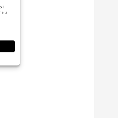
o i
nella