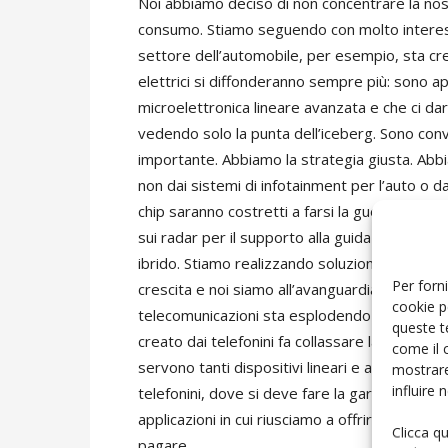
Noi abbiamo deciso di non concentrare la nos
consumo. Stiamo seguendo con molto interess
settore dell’automobile, per esempio, sta cre
elettrici si diffonderanno sempre più: sono ap
microelettronica lineare avanzata e che ci da
vedendo solo la punta dell’iceberg. Sono conv
importante. Abbiamo la strategia giusta. Abb
non dai sistemi di infotainment per l’auto o d
chip saranno costretti a farsi la guerra all’u
sui radar per il supporto alla guida sicura, sui
ibrido. Stiamo realizzando soluzioni per ottim
Per forni
crescita e noi siamo all’avanguardia. Non c’è p
cookie p
telecomunicazioni sta esplodendo il business 
queste t
creato dai telefonini fa collassare la rete, 
come il 
servono tanti dispositivi lineari e a radiofreq
mostrare
influire
telefonini, dove si deve fare la gara a chi off
applicazioni in cui riusciamo a offrire un reale 
Clicca q
pagare.