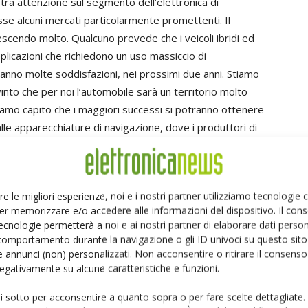
tra attenzione sul segmento dell’elettronica di
e alcuni mercati particolarmente promettenti. Il
scendo molto. Qualcuno prevede che i veicoli ibridi ed
plicazioni che richiedono un uso massiccio di
ranno molte soddisfazioni, nei prossimi due anni. Stiamo
into che per noi l’automobile sarà un territorio molto
iamo capito che i maggiori successi si potranno ottenere
alle apparecchiature di navigazione, dove i produttori di
ltimo sangue per pochi centesimi. Noi puntiamo piuttosto
 sistemi anticollisione e sull’elettronica per il motore
izzare la durata delle batterie. C’è molto spazio di
re le migliori esperienze, noi e i nostri partner utilizziamo tecnologie
erò solo il mercato dell’automobile: nelle
er memorizzare e/o accedere alle informazioni del dispositivo. Il con
delle stazioni base. L’enorme incremento del traffico
ecnologie permetterà a noi e ai nostri partner di elaborare dati person
se non si provvede a potenziarla adeguatamente. Anche qui
comportamento durante la navigazione o gli ID univoci su questo sito 
uenza. Ripeto: non ci interessa correre dietro ai chip per i
 annunci (non) personalizzati. Non acconsentire o ritirare il consens
 negativamente su alcune caratteristiche e funzioni.
re il prezzo più basso. Preferiamo affrontare le
valore aggiunto, per il quale il cliente è disposto a
ui sotto per acconsentire a quanto sopra o per fare scelte dettagliate.