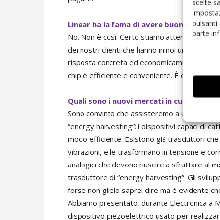
scelte s
impostaz
pulsanti
Linear ha la fama di avere buoni prodotti
parte in
No. Non è così. Certo stiamo attenti a salvagu
dei nostri clienti che hanno in noi un partne
risposta concreta ed economicamente conveni
chip è efficiente e conveniente. È questa la co
Quali sono i nuovi mercati in cui vede poss
Sono convinto che assisteremo a una vera e p
“energy harvesting”: i dispositivi capaci di cat
modo efficiente. Esistono già trasduttori che 
vibrazioni, e le trasformano in tensione e co
analogici che devono riuscire a sfruttare al me
trasduttore di “energy harvesting”. Gli svilup
forse non glielo saprei dire ma è evidente ch
Abbiamo presentato, durante Electronica a M
dispositivo piezoelettrico usato per realizza