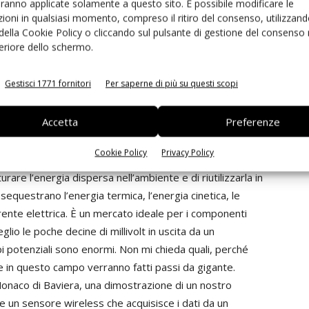
aranno applicate solamente a questo sito. È possibile modificare le
ioni in qualsiasi momento, compreso il ritiro del consenso, utilizzand
 della Cookie Policy o cliccando sul pulsante di gestione del consenso 
 ma a prezzi elevati. È vero?
feriore dello schermo.
ardare i nostri margini di profitto, a vantaggio nostro e
r solido. Soprattutto proponiamo soluzioni che danno una
Gestisci 1771 fornitori
Per saperne di più su questi scopi
ente a problemi reali. Un sistema basato sui nostri
sa da valutare, alla fine.
Accetta
Preferenze
ibili spazi futuri di crescita?
Cookie Policy
Privacy Policy
ropria esplosione delle applicazioni cosiddette di
turare l’energia dispersa nell’ambiente e di riutilizzarla in
sequestrano l’energia termica, l’energia cinetica, le
rrente elettrica. È un mercato ideale per i componenti
glio le poche decine di millivolt in uscita da un
pi potenziali sono enormi. Non mi chieda quali, perché
e in questo campo verranno fatti passi da gigante.
onaco di Baviera, una dimostrazione di un nostro
re un sensore wireless che acquisisce i dati da un