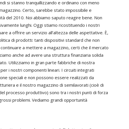
ndi si stanno tranquillizzando e ordinano con meno
 a magazzino. Certo, sarebbe stato impossibile e
locità del 2010. Noi abbiamo saputo reagire bene. Non
vamente lunghi. Oggi stiamo ricostituendo i nostri
re a offrire un servizio all’altezza delle aspettative. È,
itica di prodotti: tanti dispositivi standard che non
continuare a mettere a magazzino, certi che il mercato
sciamo anche ad avere una struttura finanziaria solida
ato. Utilizziamo in gran parte fabbriche di nostra
er i nostri componenti lineari. I circuiti integrati
zione speciali e non possono essere realizzati da
turiera e il nostro magazzino di semilavorati (cioè di
 del processo produttivo) sono tra i nostri punti di forza
 grossi problemi. Vediamo grandi opportunità