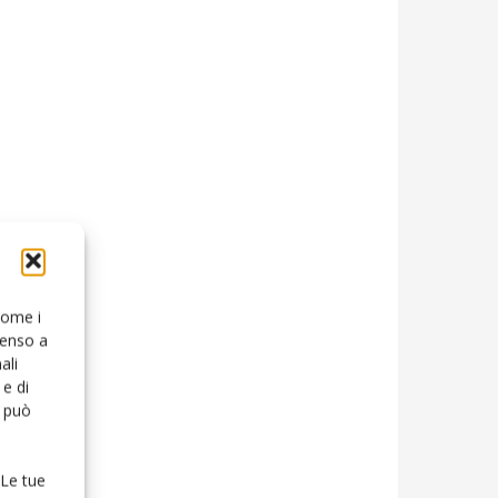
 come i
senso a
ali
e di
o può
 Le tue