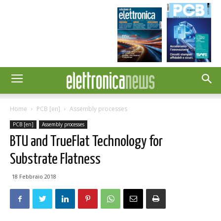
Home
PCB [en]
Assembly processes
PCB [en]
Assembly processes
BTU and TrueFlat Technology for
Substrate Flatness
18 Febbraio 2018