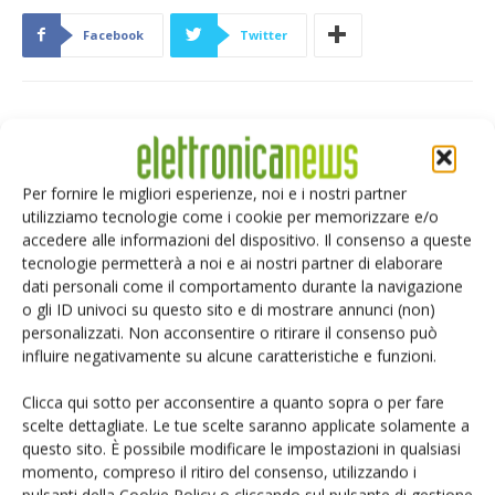
Facebook
Twitter
ARTICOLI CORRELATI
ALTRO DALL'AUTORE
Per fornire le migliori esperienze, noi e i nostri partner
IA autonoma: la fiducia diventa
utilizziamo tecnologie come i cookie per memorizzare e/o
decisiva
accedere alle informazioni del dispositivo. Il consenso a queste
tecnologie permetterà a noi e ai nostri partner di elaborare
dati personali come il comportamento durante la navigazione
Smart home: la sfida passa da
o gli ID univoci su questo sito e di mostrare annunci (non)
sicurezza e interoperabilità
personalizzati. Non acconsentire o ritirare il consenso può
influire negativamente su alcune caratteristiche e funzioni.
Clicca qui sotto per acconsentire a quanto sopra o per fare
Siemens e NVIDIA insieme sull’IA
scelte dettagliate. Le tue scelte saranno applicate solamente a
agentica per l’EDA
questo sito. È possibile modificare le impostazioni in qualsiasi
momento, compreso il ritiro del consenso, utilizzando i
pulsanti della Cookie Policy o cliccando sul pulsante di gestione