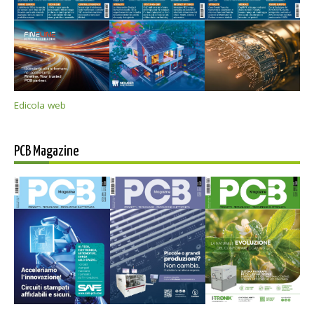
Edicola web
PCB Magazine