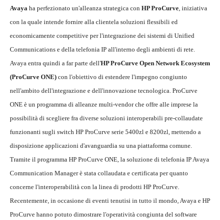
Avaya
ha perfezionato un'alleanza strategica con
HP ProCurve
, iniziativa
con la quale intende fornire alla clientela soluzioni flessibili ed
economicamente competitive per l'integrazione dei sistemi di Unified
Communications e della telefonia IP all'interno degli ambienti di rete.
Avaya entra quindi a far parte dell'
HP ProCurve Open Network Ecosystem
(ProCurve ONE)
con l'obiettivo di estendere l'impegno congiunto
nell'ambito dell'integrazione e dell'innovazione tecnologica. ProCurve
ONE è un programma di alleanze multi-vendor che offre alle imprese la
possibilità di scegliere fra diverse soluzioni interoperabili pre-collaudate
funzionanti sugli switch HP ProCurve serie 5400zl e 8200zl, mettendo a
disposizione applicazioni d'avanguardia su una piattaforma comune.
Tramite il programma HP ProCurve ONE, la soluzione di telefonia IP Avaya
Communication Manager è stata collaudata e certificata per quanto
concerne l'interoperabilità con la linea di prodotti HP ProCurve.
Recentemente, in occasione di eventi tenutisi in tutto il mondo, Avaya e HP
ProCurve hanno potuto dimostrare l'operatività congiunta del software