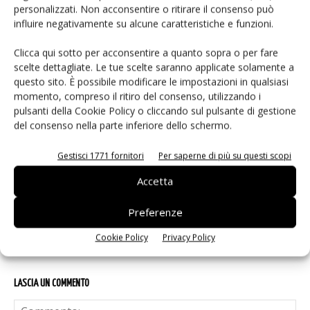
ARTICOLI CORRELATI
ALTRO DALL'AUTORE
personalizzati. Non acconsentire o ritirare il consenso può
influire negativamente su alcune caratteristiche e funzioni.
IA autonoma: la fiducia diventa
decisiva
Clicca qui sotto per acconsentire a quanto sopra o per fare
scelte dettagliate. Le tue scelte saranno applicate solamente a
questo sito. È possibile modificare le impostazioni in qualsiasi
momento, compreso il ritiro del consenso, utilizzando i
Smart home: la sfida passa da
pulsanti della Cookie Policy o cliccando sul pulsante di gestione
sicurezza e interoperabilità
del consenso nella parte inferiore dello schermo.
Gestisci 1771 fornitori
Per saperne di più su questi scopi
Siemens e NVIDIA insieme sull’IA
Accetta
agentica per l’EDA
Preferenze
Cookie Policy
Privacy Policy
LASCIA UN COMMENTO