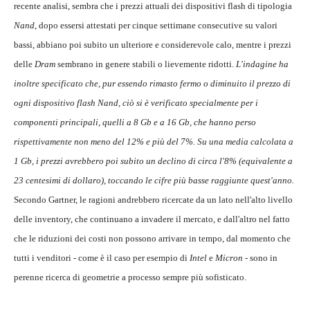
recente analisi, sembra che i prezzi attuali dei dispositivi flash di tipologia
Nand
, dopo essersi attestati per cinque settimane consecutive su valori
bassi, abbiano poi subito un ulteriore e considerevole calo, mentre i prezzi
delle
Dram
sembrano in genere stabili o lievemente ridotti.
L'indagine ha
inoltre specificato che, pur essendo rimasto fermo o diminuito il prezzo di
ogni dispositivo flash Nand, ciò si è verificato specialmente per i
componenti principali, quelli a 8 Gb e a 16 Gb, che hanno perso
rispettivamente non meno del 12% e più del 7%. Su una media calcolata a
1 Gb, i prezzi avrebbero poi subito un declino di circa l'8% (equivalente a
23 centesimi di dollaro), toccando le cifre più basse raggiunte quest'anno.
Secondo Gartner, le ragioni andrebbero ricercate da un lato nell'alto livello
delle inventory, che continuano a invadere il mercato, e dall'altro nel fatto
che le riduzioni dei costi non possono arrivare in tempo, dal momento che
tutti i venditori - come è il caso per esempio di
Intel
e
Micron
- sono in
perenne ricerca di geometrie a processo sempre più sofisticato.