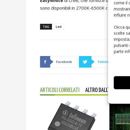
EasyWhite
di Cree, che fornisce la migliore
come il 
sono disponibili in 2700K-6500K con alte opzio
mostrare
influire
Clicca q
TAG
Led
scelte s
impostaz
pulsanti
parte in
Facebook
Twitter
ARTICOLI CORRELATI
ALTRO DALL'AUTORE