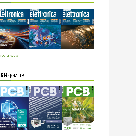
icola web
CB Magazine