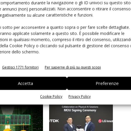
 consistenza di colore del settore, i Led XLamp XHP50.2
comportamento durante la navigazione o gli ID univoci su questo sito 
ni di Cri.
 annunci (non) personalizzati. Non acconsentire o ritirare il consens
 negativamente su alcune caratteristiche e funzioni.
ui sotto per acconsentire a quanto sopra o per fare scelte dettagliate.
aranno applicate solamente a questo sito. È possibile modificare le
ioni in qualsiasi momento, compreso il ritiro del consenso, utilizzand
 della Cookie Policy o cliccando sul pulsante di gestione del consenso 
feriore dello schermo.
Linkedin
Pinterest
Email
Gestisci 1771 fornitori
Per saperne di più su questi scopi
Accetta
Preferenze
Cookie Policy
Privacy Policy