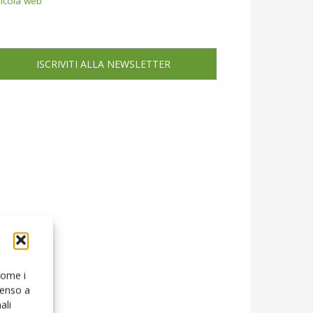
icola web
ISCRIVITI ALLA NEWSLETTER
 come i
senso a
ali