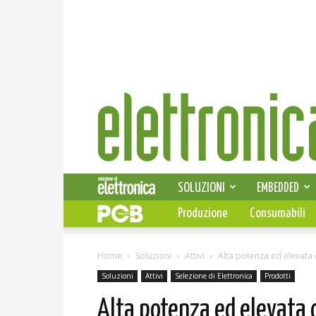
Elettronica
News
SOLUZIONI
EMBEDDED
Produzione
Consumabili
Home
Soluzioni
Attivi
Alta potenza ed elevata
Soluzioni
Attivi
Selezione di Elettronica
Prodotti
Alta potenza ed elevata