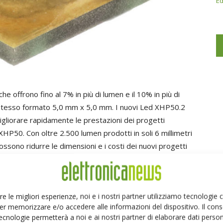
Ed
 che offrono fino al 7% in più di lumen e il 10% in più di
 stesso formato 5,0 mm x 5,0 mm. I nuovi Led XHP50.2
migliorare rapidamente le prestazioni dei progetti
 XHP50. Con oltre 2.500 lumen prodotti in soli 6 millimetri
ssono ridurre le dimensioni e i costi dei nuovi progetti
e applicazioni come l'illuminazione stradale. Oltre ai
ed XHP50.2 offrono miglioramenti anche in termini di
e, consentendo ai produttori di offrire una migliore
re le migliori esperienze, noi e i nostri partner utilizziamo tecnologie
anno già a disposizione dati LM-80, riducendo il tempo
er memorizzare e/o accedere alle informazioni del dispositivo. Il con
e
DesignLights Consortium
. Grazie alla tecnologia
ecnologie permetterà a noi e ai nostri partner di elaborare dati person