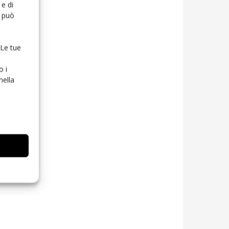
e di
o può
 Le tue
o i
nella