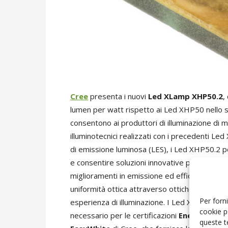
Cree
presenta i nuovi
Led XLamp XHP50.2
,
lumen per watt rispetto ai Led XHP50 nello
consentono ai produttori di illuminazione di 
illuminotecnici realizzati con i precedenti Led
di emissione luminosa (LES), i Led XHP50.2 po
e consentire soluzioni innovative per affrontar
miglioramenti in emissione ed efficienza, i L
uniformità ottica attraverso ottiche secondari
Per forni
esperienza di illuminazione. I Led XHP50.2 h
cookie p
necessario per le certificazioni
Energy Star
queste t