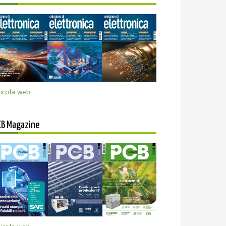
icola web
CB Magazine