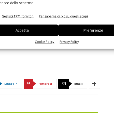
feriore dello schermo.
 Agile Analog
.
Gestisci 1771 fornitori
Per saperne di più su questi scopi
software è fondamentale per i membri di RISC-V, i quali
dall’IoT all’HPC e dall’IA all’automotive”, ha affermato
onal
. “L’IP analogico personalizzabile di Agile Analog
Accetta
Preferenze
gere ancora di più i confini del design con RISC-V”.
Cookie Policy
Privacy Policy
Linkedin
Pinterest
Email