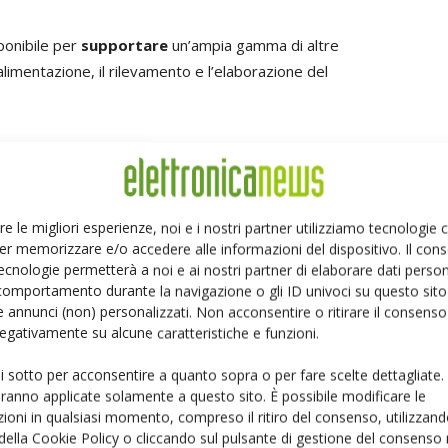
sponibile per
supportare
un’ampia gamma di altre
l’alimentazione, il rilevamento e l’elaborazione del
erto, in quanto il suo IP analogico può essere configurato
una applicazione, nonché della fonderia, del processo e
Così come i progettisti di chip hanno la libertà di
V ISA, Agile Analog consente loro di scegliere le opzioni
re le migliori esperienze, noi e i nostri partner utilizziamo tecnologie
er memorizzare e/o accedere alle informazioni del dispositivo. Il con
ura di un IP analogico ottimizzato per applicazioni e
ecnologie permetterà a noi e ai nostri partner di elaborare dati person
ed è in netto contrasto con il modello di business
comportamento durante la navigazione o gli ID univoci su questo sito 
le, limitato alla fornitura di prodotti IP standard, off-
 annunci (non) personalizzati. Non acconsentire o ritirare il consens
 negativamente su alcune caratteristiche e funzioni.
ui sotto per acconsentire a quanto sopra o per fare scelte dettagliate.
 vivace ecosistema di strumenti e IP nel settore, quindi
aranno applicate solamente a questo sito. È possibile modificare le
imizzare l’IP analogico per qualsiasi applicazione e
ioni in qualsiasi momento, compreso il ritiro del consenso, utilizzand
zione dello status di membro strategico”, ha dichiarato
 della Cookie Policy o cliccando sul pulsante di gestione del consenso 