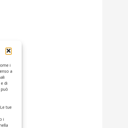
 come i
senso a
ali
e di
o può
 Le tue
o i
nella