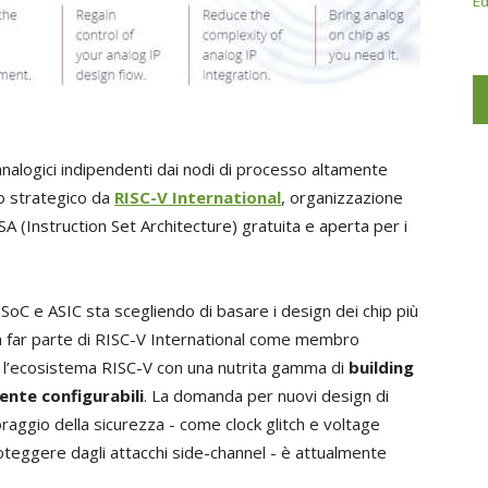
Ed
P analogici indipendenti dai nodi di processo altamente
o strategico da
RISC-V International
, organizzazione
A (Instruction Set Architecture) gratuita e aperta per i
oC e ASIC sta scegliendo di basare i design dei chip più
 a far parte di RISC-V International come membro
e l’ecosistema RISC-V con una nutrita gamma di
building
ente configurabili
. La domanda per nuovi design di
oraggio della sicurezza - come clock glitch e voltage
roteggere dagli attacchi side-channel - è attualmente