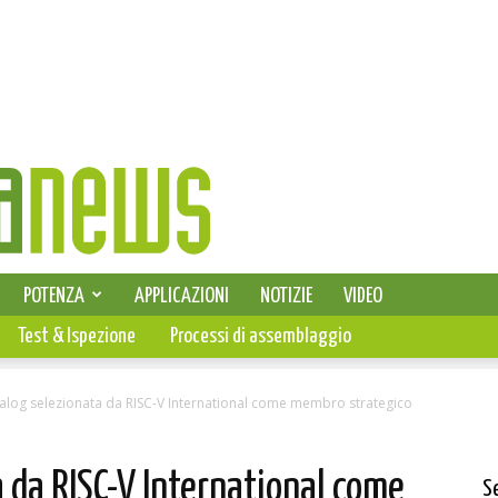
SELEZIONE DI ELETTRONICA
POTENZA
APPLICAZIONI
NOTIZIE
VIDEO
PCB
Test & Ispezione
Processi di assemblaggio
nalog selezionata da RISC-V International come membro strategico
 da RISC-V International come
S