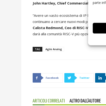
parte in
John Hartley, Chief Commercial Officer di
“Avere un vasto ecosistema di IP hardware e 
continuano a cercare nuovi modi per innovare: 
Calista Redmond, Ceo di RISC-V Internati
darà alla comunità RISC-V più opzioni per spin
TAG
Agile Analog
Facebook
Twitter
ARTICOLI CORRELATI
ALTRO DALL'AUTORE