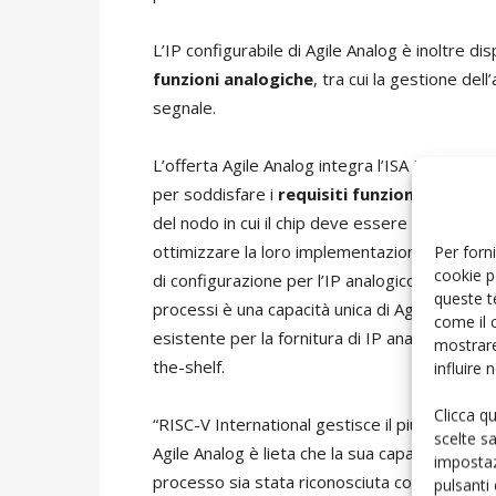
L’IP configurabile di Agile Analog è inoltre di
funzioni analogiche
, tra cui la gestione del
segnale.
L’offerta Agile Analog integra l’ISA RISC-V ap
per soddisfare i
requisiti funzionali
di ciasc
del nodo in cui il chip deve essere fabbricato. 
ottimizzare la loro implementazione del RISC-
Per forni
cookie p
di configurazione per l’IP analogico. La fornit
queste t
processi è una capacità unica di Agile Analog 
come il 
esistente per la fornitura di IP analogico attua
mostrare
the-shelf.
influire
Clicca q
“RISC-V International gestisce il più grande e
scelte s
Agile Analog è lieta che la sua capacità di ott
impostaz
processo sia stata riconosciuta con l’assegna
pulsanti