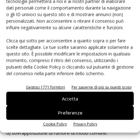
tecnologie permetterà a noi e ai nostri partner di elaborare
siano simmetriche l’una rispetto all’altra, i componenti della
dati personali come il comportamento durante la navigazione
corrente sono quelli di modo normale, per cui il rumore è
o gli ID univoci su questo sito e di mostrare annunci (non)
molto ridotto. Inoltre, l'influenza del rumore indotto
personalizzati. Non acconsentire o ritirare il consenso può
dall'esterno è molto ridotta. Nel caso esista un leggero
influire negativamente su alcune caratteristiche e funzioni.
squilibrio nel segnale trasmesso dalle due line, i
Clicca qui sotto per acconsentire a quanto sopra o per fare
componenti non bilanciati si trasformano in corrente di
scelte dettagliate. Le tue scelte saranno applicate solamente a
modo comune. Tra i diversi fattori che possono causare il
questo sito. È possibile modificare le impostazioni in qualsiasi
verificarsi di uno squilibrio si possono annoverare i
momento, compreso il ritiro del consenso, utilizzando i
pulsanti della Cookie Policy o cliccando sul pulsante di gestione
seguenti:
del consenso nella parte inferiore dello schermo.
a) variazioni temporali dei fronti di salita e di discesa;
Gestisci 1771 fornitori
Per saperne di più su questi scopi
Accetta
b) variazioni di velocità di salita o di discesa dei fronti;
Preferenze
c) variazioni di ampiezza della tensione o della corrente;
Cookie Policy
Privacy Policy
d) sovrapposizione di rumore di modo comune.