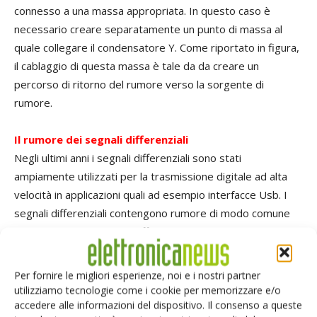
connesso a una massa appropriata. In questo caso è
necessario creare separatamente un punto di massa al
quale collegare il condensatore Y. Come riportato in figura,
il cablaggio di questa massa è tale da da creare un
percorso di ritorno del rumore verso la sorgente di
rumore.
Il rumore dei segnali differenziali
Negli ultimi anni i segnali differenziali sono stati
ampiamente utilizzati per la trasmissione digitale ad alta
velocità in applicazioni quali ad esempio interfacce Usb. I
segnali differenziali contengono rumore di modo comune
che risulta leggermente differente da quello spiegato
finora. Un segnale differenziale prevede l'uso di un segnale
in opposizione di fase su ciascuna linea della coppia di
Per fornire le migliori esperienze, noi e i nostri partner
conduttori e la ricezione del segnale sotto forma di
utilizziamo tecnologie come i cookie per memorizzare e/o
accedere alle informazioni del dispositivo. Il consenso a queste
tensione di linea sul lato ricevitore. Nel caso le due correnti