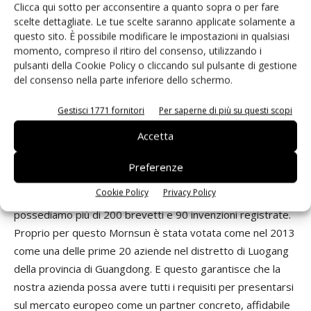
Clicca qui sotto per acconsentire a quanto sopra o per fare
il cliente. Lei parlava di innovazione. Noi abbiamo coniato
scelte dettagliate. Le tue scelte saranno applicate solamente a
uno slogan: “Everyone innovates, innovates everything,
questo sito. È possibile modificare le impostazioni in qualsiasi
momento, compreso il ritiro del consenso, utilizzando i
innovates every time, innovates everywhere”. Questa è
pulsanti della Cookie Policy o cliccando sul pulsante di gestione
l’idea fondamentale che muove l'innovazione in Mornsun.
del consenso nella parte inferiore dello schermo.
E tutto ciò, naturalmente può essere attestato dai
Gestisci 1771 fornitori
Per saperne di più su questi scopi
riscontri del mercato…
Accetta
Le faccio un semplice esempio: Mornsun è al momento una
delle aziende che possiede il maggior numero di brevetti
Preferenze
indipendenti nel novero delle aziende cinesi che operano
Cookie Policy
Privacy Policy
nel settore dell’industria dell’alimentazione. Al momento
possediamo più di 200 brevetti e 90 invenzioni registrate.
Proprio per questo Mornsun è stata votata come nel 2013
come una delle prime 20 aziende nel distretto di Luogang
della provincia di Guangdong. E questo garantisce che la
nostra azienda possa avere tutti i requisiti per presentarsi
sul mercato europeo come un partner concreto, affidabile