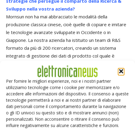
strategie che persegue il comparto della Ricerca &
Sviluppo nella vostra azienda?
Mornsun non ha mai abbracciato le modalità della
produzione classica cinese, cioè quelle di copiare e imitare
le tecnologie avanzate sviluppate in Occidente o in
Giappone. La nostra azienda ha istituito un team di R&S
formato da più di 200 ricercatori, creando un sistema
integrato di gestione dei dati di prodotto col quale è
possibile controllare e gestire ogni aspetto delle attività di
ricerca e sviluppo. Ciò ha permesso di creare un sistema
indipendente di ricerca e innovazione tecnologica, che non
Per fornire le migliori esperienze, noi e i nostri partner
ha bisogno di ricevere suggerimenti dall’esterno, ma che
utilizziamo tecnologie come i cookie per memorizzare e/o
accedere alle informazioni del dispositivo. Il consenso a queste
direttamente dall’interno permette di seguirne tutte le fasi
tecnologie permetterà a noi e ai nostri partner di elaborare
di sviluppo a partire dall’idea, fino alla sua più efficace
dati personali come il comportamento durante la navigazione
presentazione sul mercato. Il sistema così organizzato
o gli ID univoci su questo sito e di mostrare annunci (non)
permette di promuovere il rapido aggiornamento di
personalizzati. Non acconsentire o ritirare il consenso può
influire negativamente su alcune caratteristiche e funzioni.
prodotti e tecnologie, apportando continui cambiamenti
nelle strategie della R&S per garantire il miglior valore per