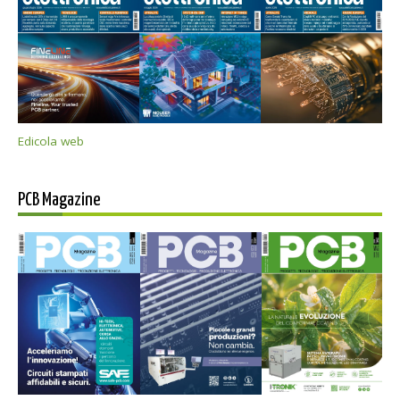
Edicola web
PCB Magazine