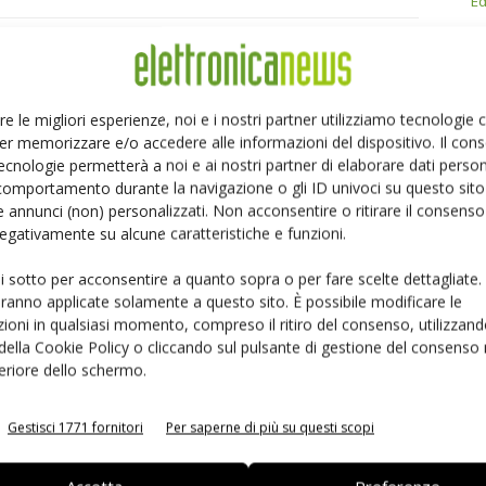
Ed
Linkedin
Pinterest
Email
re le migliori esperienze, noi e i nostri partner utilizziamo tecnologie
er memorizzare e/o accedere alle informazioni del dispositivo. Il con
ecnologie permetterà a noi e ai nostri partner di elaborare dati person
comportamento durante la navigazione o gli ID univoci su questo sito 
 annunci (non) personalizzati. Non acconsentire o ritirare il consens
 negativamente su alcune caratteristiche e funzioni.
ui sotto per acconsentire a quanto sopra o per fare scelte dettagliate.
aranno applicate solamente a questo sito. È possibile modificare le
ioni in qualsiasi momento, compreso il ritiro del consenso, utilizzand
 della Cookie Policy o cliccando sul pulsante di gestione del consenso 
feriore dello schermo.
Gestisci 1771 fornitori
Per saperne di più su questi scopi
 la sfida passa da
Siemens e NVIDIA insieme sull’IA
 interoperabilità
agentica per l’EDA