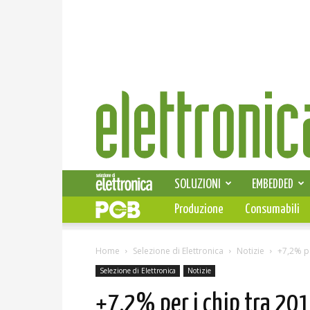
Elettronica
News
SOLUZIONI
EMBEDDED
Produzione
Consumabili
Home
Selezione di Elettronica
Notizie
+7,2% pe
Selezione di Elettronica
Notizie
+7,2% per i chip tra 20