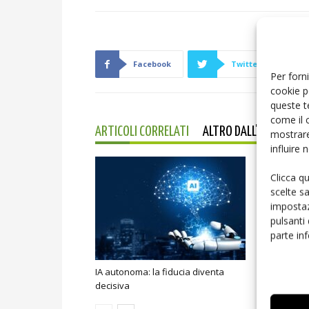
Facebook
Twitter
Per forni
cookie p
queste t
come il 
ARTICOLI CORRELATI
ALTRO DALL'AUTORE
mostrare
influire
Clicca q
scelte s
impostaz
pulsanti
parte in
IA autonoma: la fiducia diventa
Smart home:
decisiva
sicurezza e