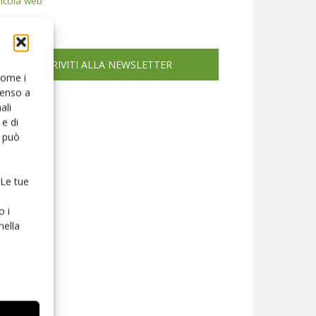
icola web
ISCRIVITI ALLA NEWSLETTER
 come i
senso a
ali
e di
o può
 Le tue
o i
nella