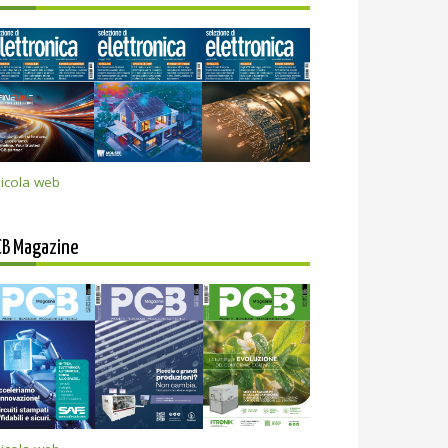
icola web
CB Magazine