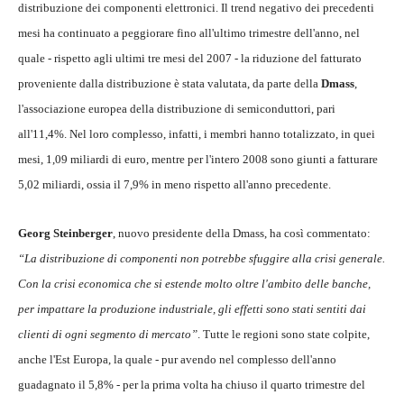
distribuzione dei componenti elettronici. Il trend negativo dei precedenti
mesi ha continuato a peggiorare fino all'ultimo trimestre dell'anno, nel
quale - rispetto agli ultimi tre mesi del 2007 - la riduzione del fatturato
proveniente dalla distribuzione è stata valutata, da parte della
Dmass
,
l'associazione europea della distribuzione di semiconduttori, pari
all'11,4%. Nel loro complesso, infatti, i membri hanno totalizzato, in quei
mesi, 1,09 miliardi di euro, mentre per l'intero 2008 sono giunti a fatturare
5,02 miliardi, ossia il 7,9% in meno rispetto all'anno precedente.
Georg Steinberger
, nuovo presidente della Dmass, ha così commentato:
“La distribuzione di componenti non potrebbe sfuggire alla crisi generale.
Con la crisi economica che si estende molto oltre l'ambito delle banche,
per impattare la produzione industriale, gli effetti sono stati sentiti dai
clienti di ogni segmento di mercato”
. Tutte le regioni sono state colpite,
anche l'Est Europa, la quale - pur avendo nel complesso dell'anno
guadagnato il 5,8% - per la prima volta ha chiuso il quarto trimestre del