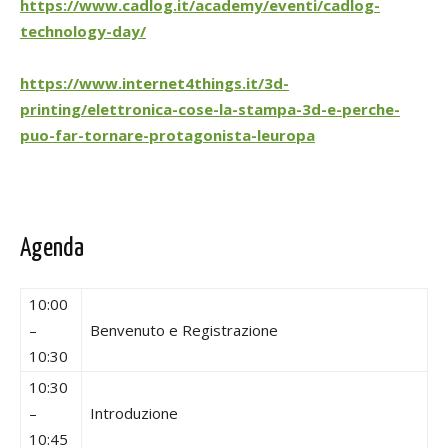
https://www.cadlog.it/academy/eventi/cadlog-
technology-day/
https://www.internet4things.it/3d-
printing/elettronica-cose-la-stampa-3d-e-perche-
puo-far-tornare-protagonista-leuropa
Agenda
10:00
–
Benvenuto e Registrazione
10:30
10:30
–
Introduzione
10:45