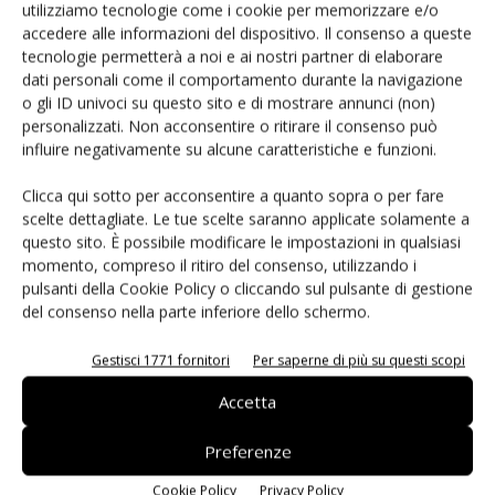
utilizziamo tecnologie come i cookie per memorizzare e/o
–
Question and Answers
accedere alle informazioni del dispositivo. Il consenso a queste
15:30
tecnologie permetterà a noi e ai nostri partner di elaborare
15:30
dati personali come il comportamento durante la navigazione
o gli ID univoci su questo sito e di mostrare annunci (non)
–
Come cambia la produzione di PCB
personalizzati. Non acconsentire o ritirare il consenso può
16:00
influire negativamente su alcune caratteristiche e funzioni.
16:00
Clicca qui sotto per acconsentire a quanto sopra o per fare
–
Questions and Answers
scelte dettagliate. Le tue scelte saranno applicate solamente a
17:00
questo sito. È possibile modificare le impostazioni in qualsiasi
17:00
momento, compreso il ritiro del consenso, utilizzando i
pulsanti della Cookie Policy o cliccando sul pulsante di gestione
–
Conclusioni
del consenso nella parte inferiore dello schermo.
17:15
17:15
Gestisci 1771 fornitori
Per saperne di più su questi scopi
–
Analisi di prototipi realizzati con la stampa 3D
Accetta
18:00
Preferenze
TAG
Dragonfly
Cookie Policy
Privacy Policy