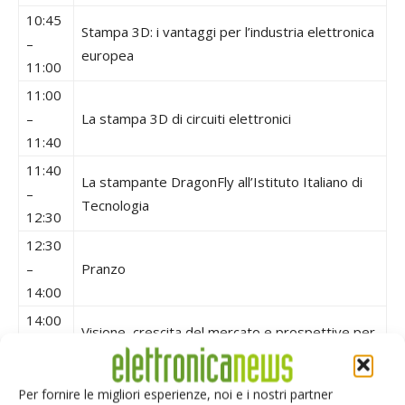
10:45
Stampa 3D: i vantaggi per l’industria elettronica
–
europea
11:00
11:00
–
La stampa 3D di circuiti elettronici
11:40
11:40
La stampante DragonFly all’Istituto Italiano di
–
Tecnologia
12:30
12:30
–
Pranzo
14:00
14:00
Visione, crescita del mercato e prospettive per
–
il futuro della stampa 3D per l’elettronica
14:30
Per fornire le migliori esperienze, noi e i nostri partner
14:30