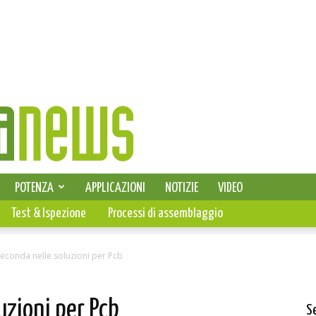
SELEZIONE DI ELETTRONICA
POTENZA
APPLICAZIONI
NOTIZIE
VIDEO
PCB
Test & Ispezione
Processi di assemblaggio
econda nelle soluzioni per Pcb
uzioni per Pcb
S