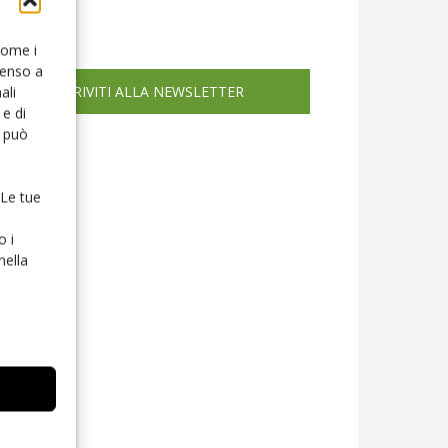
icola web
 come i
senso a
ISCRIVITI ALLA NEWSLETTER
ali
e di
o può
 Le tue
o i
nella