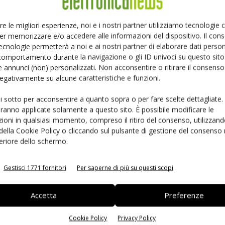
Ed
re le migliori esperienze, noi e i nostri partner utilizziamo tecnologie
er memorizzare e/o accedere alle informazioni del dispositivo. Il con
ecnologie permetterà a noi e ai nostri partner di elaborare dati person
comportamento durante la navigazione o gli ID univoci su questo sito 
 annunci (non) personalizzati. Non acconsentire o ritirare il consens
 negativamente su alcune caratteristiche e funzioni.
ui sotto per acconsentire a quanto sopra o per fare scelte dettagliate.
aranno applicate solamente a questo sito. È possibile modificare le
ioni in qualsiasi momento, compreso il ritiro del consenso, utilizzand
 della Cookie Policy o cliccando sul pulsante di gestione del consenso 
 la sfida passa da
Siemens e NVIDIA insieme sull’IA
feriore dello schermo.
 interoperabilità
agentica per l’EDA
Gestisci 1771 fornitori
Per saperne di più su questi scopi
Accetta
Preferenze
Cookie Policy
Privacy Policy