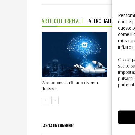
Per forni
cookie p
ARTICOLI CORRELATI
ALTRO DALL'AUTORE
queste t
come il 
mostrare
influire
Clicca q
scelte s
impostaz
pulsanti
IA autonoma: la fiducia diventa
Smart home:
parte in
decisiva
sicurezza e
LASCIA UN COMMENTO