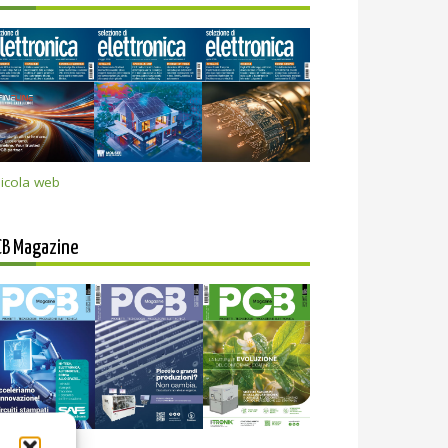
icola web
CB Magazine