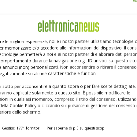
Ed
re le migliori esperienze, noi e i nostri partner utilizziamo tecnologie
Linkedin
Pinterest
Email
er memorizzare e/o accedere alle informazioni del dispositivo. Il con
ecnologie permetterà a noi e ai nostri partner di elaborare dati person
comportamento durante la navigazione o gli ID univoci su questo sito 
 annunci (non) personalizzati. Non acconsentire o ritirare il consens
 negativamente su alcune caratteristiche e funzioni.
ui sotto per acconsentire a quanto sopra o per fare scelte dettagliate.
aranno applicate solamente a questo sito. È possibile modificare le
ioni in qualsiasi momento, compreso il ritiro del consenso, utilizzand
 della Cookie Policy o cliccando sul pulsante di gestione del consenso 
feriore dello schermo.
Gestisci 1771 fornitori
Per saperne di più su questi scopi
 la sfida passa da
Siemens e NVIDIA insieme sull’IA