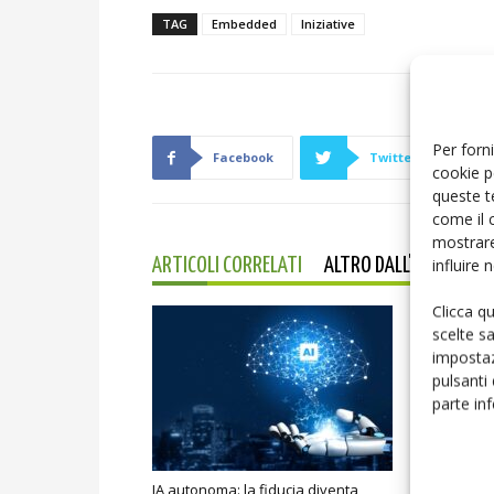
TAG
Embedded
Iniziative
Per forni
Facebook
Twitter
cookie p
queste t
come il 
mostrare
influire
ARTICOLI CORRELATI
ALTRO DALL'AUTORE
Clicca q
scelte s
impostaz
pulsanti
parte in
IA autonoma: la fiducia diventa
Smart home: