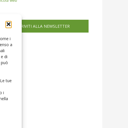
icola web
ISCRIVITI ALLA NEWSLETTER
 come i
senso a
ali
e di
o può
 Le tue
o i
nella