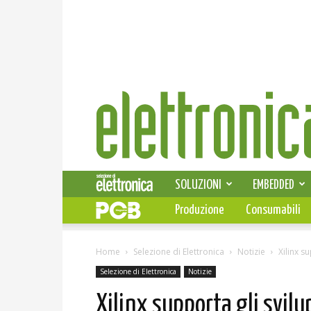
Elettronica
News
SOLUZIONI
EMBEDDED
Produzione
Consumabili
Home
Selezione di Elettronica
Notizie
Xilinx su
Selezione di Elettronica
Notizie
Xilinx supporta gli svilu