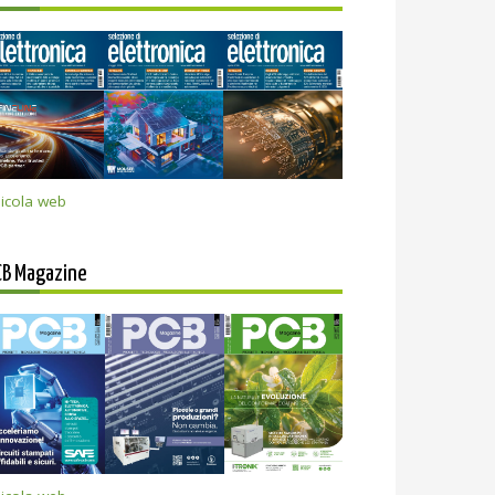
icola web
CB Magazine