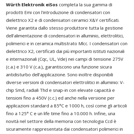
Würth Elektronik eiSos
completa la sua gamma di
prodotti Emi con l'introduzione di condensatori con
dielettrico X2 e di condensatori ceramici X&Y certificati.
Viene garantita dallo stesso produttore tutta la gestione
dell'alimentazione di condensatori in alluminio, elettrolitici,
polimerici e in ceramica multistrato Mlcc. I condensatori con
dielettrico X2, certificati dai più importanti istituti nazionali
e internazionali (Cqc, UL, Vde) nei campi di tensione 275V
(c.a.) e 310 V (c.a.), garantiscono una funzione sicura
antidisturbo dell'applicazione. Sono inoltre disponibili
diverse versioni di condensatori elettrolitici in alluminio: V-
chip Smd, radiali Thd e snap-in con elevate capacità e
tensioni fino a 450V (c.c.) ed anche nella versione per
applicazioni standard a 85°C e 1000 h, così come gli articoli
fino a 125° C e un life time fino a 10.000 h. Infine, una
novità nel settore della memoria con tecnologia Ccd è
sicuramente rappresentata dai condensatori polimerici in