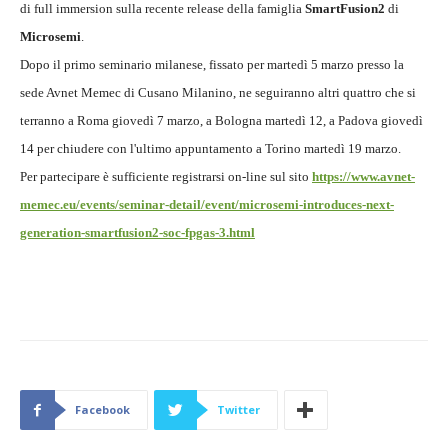
di full immersion sulla recente release della famiglia
SmartFusion2
di
Microsemi
.
Dopo il primo seminario milanese, fissato per martedì 5 marzo presso la
sede Avnet Memec di Cusano Milanino, ne seguiranno altri quattro che si
terranno a Roma giovedì 7 marzo, a Bologna martedì 12, a Padova giovedì
14 per chiudere con l'ultimo appuntamento a Torino martedì 19 marzo.
Per partecipare è sufficiente registrarsi on-line sul sito
https://www.avnet-
memec.eu/events/seminar-detail/event/microsemi-introduces-next-
generation-smartfusion2-soc-fpgas-3.html
Facebook
Twitter