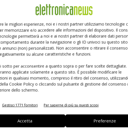
Ed
Linkedin
Pinterest
re le migliori esperienze, noi e i nostri partner utilizziamo tecnologie
er memorizzare e/o accedere alle informazioni del dispositivo. Il con
ecnologie permetterà a noi e ai nostri partner di elaborare dati person
comportamento durante la navigazione o gli ID univoci su questo sito 
 annunci (non) personalizzati. Non acconsentire o ritirare il consens
 negativamente su alcune caratteristiche e funzioni.
ui sotto per acconsentire a quanto sopra o per fare scelte dettagliate.
aranno applicate solamente a questo sito. È possibile modificare le
ioni in qualsiasi momento, compreso il ritiro del consenso, utilizzand
 della Cookie Policy o cliccando sul pulsante di gestione del consenso 
feriore dello schermo.
 la sfida passa da
Siemens e NVIDIA insieme sull’IA
 interoperabilità
agentica per l’EDA
Gestisci 1771 fornitori
Per saperne di più su questi scopi
Accetta
Preferenze