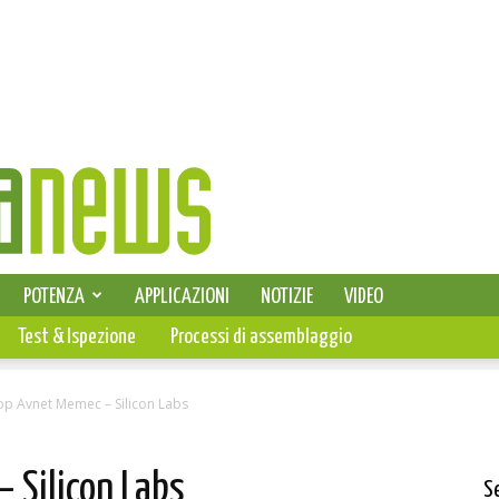
SELEZIONE DI ELETTRONICA
POTENZA
APPLICAZIONI
NOTIZIE
VIDEO
PCB
Test & Ispezione
Processi di assemblaggio
p Avnet Memec – Silicon Labs
 Silicon Labs
S