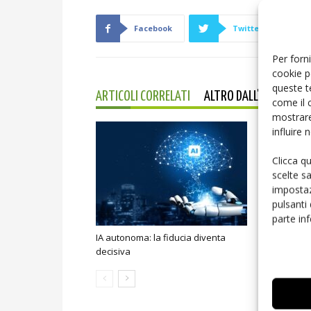
Facebook
Twitter
Per forni
cookie p
queste t
ARTICOLI CORRELATI
ALTRO DALL'AUTORE
come il 
mostrare
influire
Clicca q
scelte s
impostaz
pulsanti
parte in
IA autonoma: la fiducia diventa
Smart home:
decisiva
sicurezza e