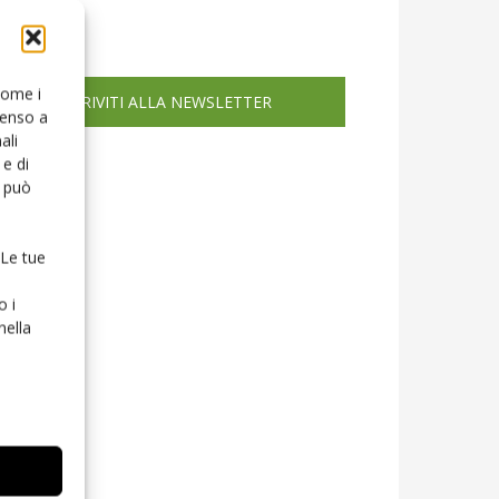
icola web
 come i
ISCRIVITI ALLA NEWSLETTER
senso a
ali
e di
o può
 Le tue
o i
nella