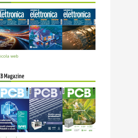
icola web
CB Magazine