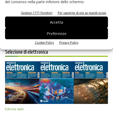
Salva il mio nome, email e sito web in questo browser per i
del consenso nella parte inferiore dello schermo.
prossimi commenti.
Gestisci 1771 fornitori
Per saperne di più su questi scopi
Accetta
Preferenze
Cookie Policy
Privacy Policy
Selezione di elettronica
Edicola web