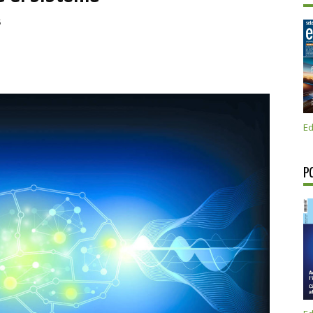
5
Ed
P