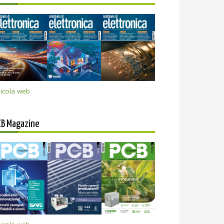
icola web
CB Magazine