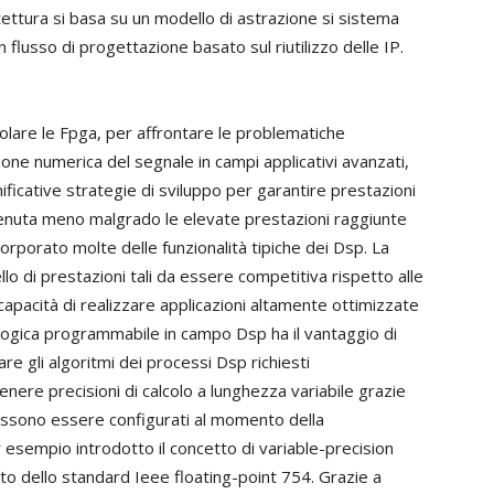
tettura si basa su un modello di astrazione si sistema
flusso di progettazione basato sul riutilizzo delle IP.
icolare le Fpga, per affrontare le problematiche
ione numerica del segnale in campi applicativi avanzati,
ificative strategie di sviluppo per garantire prestazioni
venuta meno malgrado le elevate prestazioni raggiunte
orporato molte delle funzionalità tipiche dei Dsp. La
lo di prestazioni tali da essere competitiva rispetto alle
capacità di realizzare applicazioni altamente ottimizzate
la logica programmabile in campo Dsp ha il vantaggio di
e gli algoritmi dei processi Dsp richiesti
enere precisioni di calcolo a lunghezza variabile grazie
 possono essere configurati al momento della
esempio introdotto il concetto di variable-precision
ito dello standard Ieee floating-point 754. Grazie a