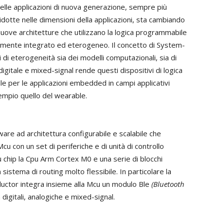
elle applicazioni di nuova generazione, sempre più
otte nelle dimensioni della applicazioni, sta cambiando
nuove architetture che utilizzano la logica programmabile
amente integrato ed eterogeneo. Il concetto di System-
di eterogeneità sia dei modelli computazionali, sia di
 digitale e mixed-signal rende questi dispositivi di logica
e per le applicazioni embedded in campi applicativi
empio quello del wearable.
re ad architettura configurabile e scalabile che
u con un set di periferiche e di unità di controllo
u chip la Cpu Arm Cortex M0 e una serie di blocchi
n sistema di routing molto flessibile. In particolare la
ctor integra insieme alla Mcu un modulo Ble
(Bluetooth
à digitali, analogiche e mixed-signal.