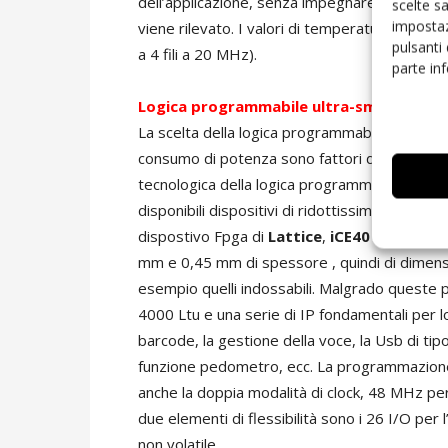
dell’applicazione, senza impegnare la Cpu hos
scelte s
impostaz
viene rilevato. I valori di temperatura misurat
pulsanti
a 4 fili a 20 MHz).
parte in
Logica programmabile ultra-small
La scelta della logica programmabile, in partic
consumo di potenza sono fattori determinanti 
tecnologica della logica programmabile ha co
disponibili dispositivi di ridottissime dimen
dispostivo Fpga di
Lattice
,
iCE40 Ultra/Ult
mm e 0,45 mm di spessore , quindi di dimen
esempio quelli indossabili. Malgrado queste pi
4000 Ltu e una serie di IP fondamentali per lo
barcode, la gestione della voce, la Usb di tipo
funzione pedometro, ecc. La programmazione 
anche la doppia modalità di clock, 48 MHz per
due elementi di flessibilità sono i 26 I/O per
non volatile.