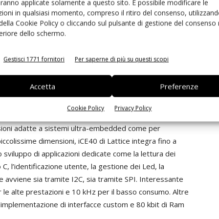
t tranne che, in modalità interrupt, quando l’evento
aranno applicate solamente a questo sito. È possibile modificare le
ioni in qualsiasi momento, compreso il ritiro del consenso, utilizzand
i vengono resi disponibili tramite interfaccia seriale (Spi
 della Cookie Policy o cliccando sul pulsante di gestione del consenso 
feriore dello schermo.
Gestisci 1771 fornitori
Per saperne di più su questi scopi
olare le Fpga, in applicazioni dove le dimensioni e il
del successo, è sempre stata difficile. L’evoluzione
Accetta
Preferenze
nsentito di superare anche questa barriera, rendendo
sioni e bassissimo consumo, come per esempio il
Cookie Policy
Privacy Policy
raLite
. iCE40 Ultra/UltraLite è una Fpga di solo 1,4 x 1,4
sioni adatte a sistemi ultra-embedded come per
ccolissime dimensioni, iCE40 di Lattice integra fino a
 sviluppo di applicazioni dedicate come la lettura dei
 C, l’identificazione utente, la gestione dei Led, la
avviene sia tramite I2C, sia tramite SPI. Interessante
 le alte prestazioni e 10 kHz per il basso consumo. Altre
 l’implementazione di interfacce custom e 80 kbit di Ram