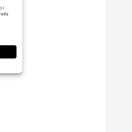
o i
nella