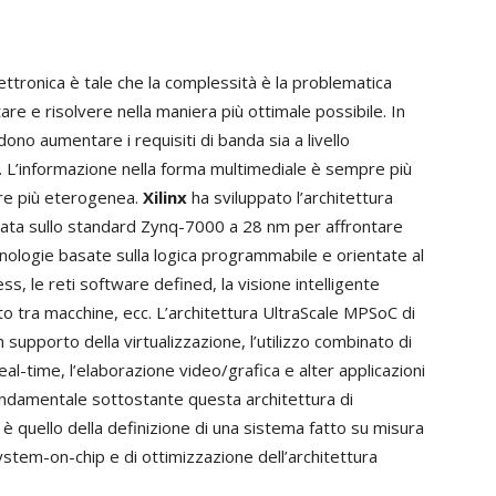
ettronica è tale che la complessità è la problematica
re e risolvere nella maniera più ottimale possibile. In
ono aumentare i requisiti di banda sia a livello
e. L’informazione nella forma multimediale è sempre più
pre più eterogenea.
Xilinx
ha sviluppato l’architettura
ata sullo standard Zynq-7000 a 28 nm per affrontare
ologie basate sulla logica programmabile e orientate al
, le reti software defined, la visione intelligente
etto tra macchine, ecc. L’architettura UltraScale MPSoC di
n supporto della virtualizzazione, l’utilizzo combinato di
al-time, l’elaborazione video/grafica e alter applicazioni
ondamentale sottostante questa architettura di
 quello della definizione di una sistema fatto su misura
ystem-on-chip e di ottimizzazione dell’architettura