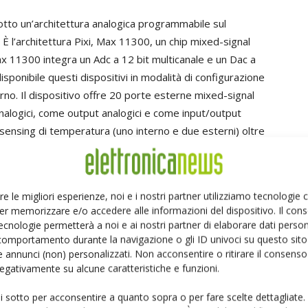
to un’architettura analogica programmabile sul
 l’architettura Pixi, Max 11300, un chip mixed-signal
Max 11300 integra un Adc a 12 bit multicanale e un Dac a
disponibile questi dispositivi in modalità di configurazione
sterno. Il dispositivo offre 20 porte esterne mixed-signal
analogici, come output analogici e come input/output
 il sensing di temperatura (uno interno e due esterni) oltre
enti sono anche configurabili come traslatori di livello
 o interruttori analogici. La programmazione hardware
afica, quindi eseguibile anche da non esperti di analogica
re le migliori esperienze, noi e i nostri partner utilizziamo tecnologie
rdware viene generato dall’ambiente di sviluppo grafico.
er memorizzare e/o accedere alle informazioni del dispositivo. Il con
 elettrico, è molto flessibile e versatile. Ogni porta è
ecnologie permetterà a noi e ai nostri partner di elaborare dati person
a -10 V e + 10 V. È possibile anche programmare una
comportamento durante la navigazione o gli ID univoci su questo sito 
 annunci (non) personalizzati. Non acconsentire o ritirare il consens
rata come Adc relativamente a 2, 4, 8, 16, 32, 64 o 128
 negativamente su alcune caratteristiche e funzioni.
iche di rumore. Molto interessante è la possibilità di
per tenere sotto controllo i limiti di temperature
ui sotto per acconsentire a quanto sopra o per fare scelte dettagliate.