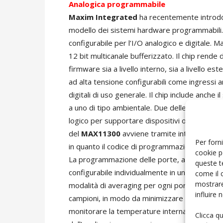
Analogica programmabile
Maxim Integrated
ha recentemente introdot
modello dei sistemi hardware programmabili. È
configurabile per l’I/O analogico e digitale. 
12 bit multicanale bufferizzato. Il chip rende 
firmware sia a livello interno, sia a livello e
ad alta tensione configurabili come ingressi 
digitali di uso generale. Il chip include anche
a uno di tipo ambientale. Due delle porte adiac
logico per supportare dispositivi open-drain
del
MAX11300
avviene tramite interfaccia gr
Per forni
in quanto il codice di programmazione dell’ha
cookie p
La programmazione delle porte, anche a livello
queste t
configurabile individualmente in un range tr
come il 
mostrare
modalità di averaging per ogni porta configu
influire
campioni, in modo da minimizzare le problemat
monitorare la temperature interna ed esterna 
Clicca q