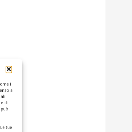
 come i
senso a
ali
e di
o può
 Le tue