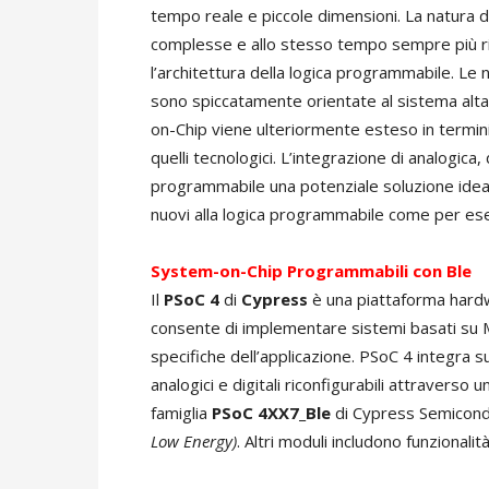
tempo reale e piccole dimensioni. La natura d
complesse e allo stesso tempo sempre più rid
l’architettura della logica programmabile. Le 
sono spiccatamente orientate al sistema alt
on-Chip viene ulteriormente esteso in termini 
quelli tecnologici. L’integrazione di analogica,
programmabile una potenziale soluzione ideal
nuovi alla logica programmabile come per es
System-on-Chip Programmabili con Ble
Il
PSoC 4
di
Cypress
è una piattaforma hardwa
consente di implementare sistemi basati su Mc
specifiche dell’applicazione. PSoC 4 integra s
analogici e digitali riconfigurabili attraverso u
famiglia
PSoC 4XX7_Ble
di Cypress Semicondu
Low Energy)
. Altri moduli includono funzionalit